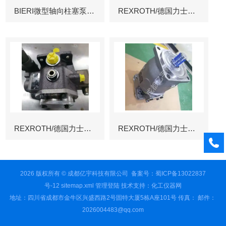
BIERI微型轴向柱塞泵AKP
REXROTH/德国力士乐叶片泵
REXROTH/德国力士乐叶片泵
REXROTH/德国力士乐变量柱塞泵冶金
2026 版权所有 © 成都亿宇科技有限公司
备案号：蜀ICP备13022837
号-12
sitemap.xml
管理登陆
技术支持：
化工仪器网
地址：四川省成都市金牛区兴盛西路2号固特大厦5栋A座101号 传真： 邮件：
2026004483@qq.com