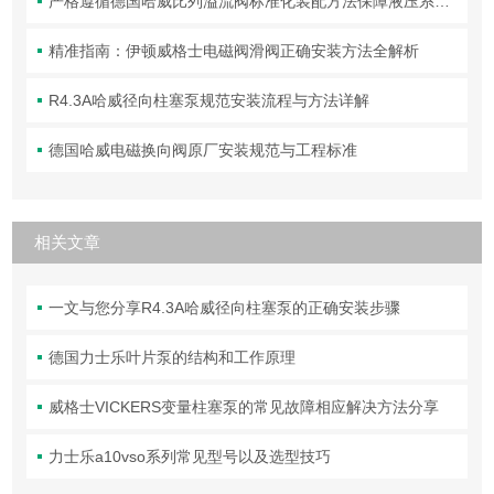
严格遵循德国哈威比列溢流阀标准化装配方法保障液压系统压力调控精准可靠
精准指南：伊顿威格士电磁阀滑阀正确安装方法全解析
R4.3A哈威径向柱塞泵规范安装流程与方法详解
德国哈威电磁换向阀原厂安装规范与工程标准
相关文章
一文与您分享R4.3A哈威径向柱塞泵的正确安装步骤
德国力士乐叶片泵的结构和工作原理
威格士VICKERS变量柱塞泵的常见故障相应解决方法分享
力士乐a10vso系列常见型号以及选型技巧