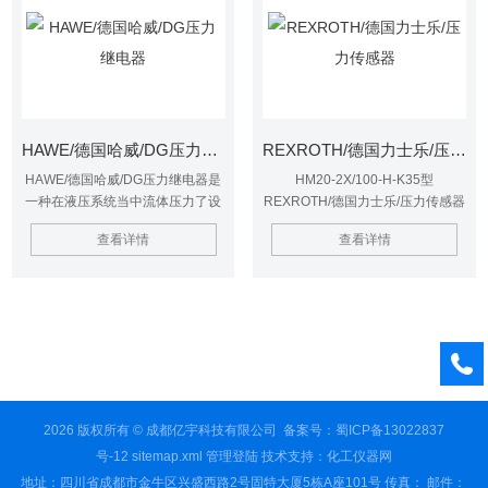
HAWE/德国哈威/DG压力继电器
REXROTH/德国力士乐/压力传感器
HAWE/德国哈威/DG压力继电器是
HM20-2X/100-H-K35型
一种在液压系统当中流体压力了设
REXROTH/德国力士乐/压力传感器
定的预期值时可以让电接点进行运
被应用于各行各业，尤其是工业上
查看详情
查看详情
动的一种设备。哈威压力继电器的
应用非常多的压力传感器，但是工
主要工作程序就是讲压力转换为电
业上一般要求压力传感器能够防腐
信号，因此哈威压力继电器的使用
蚀，压力传感器接头和腔体采用进
者可以在安装之处进行数值的设
口不锈钢整体加工，作为压力变送
定，以有效的保证整个系统能够的
器弹体的不锈钢材料耐蚀性高、衰
运作。
减性能好，可以监测任何与316L相
兼容的介质。
2026 版权所有 © 成都亿宇科技有限公司
备案号：蜀ICP备13022837
号-12
sitemap.xml
管理登陆
技术支持：
化工仪器网
地址：四川省成都市金牛区兴盛西路2号固特大厦5栋A座101号 传真： 邮件：