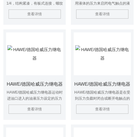
1/4，结构紧凑，有板式连接，螺纹
用液体的压力来启闭电气触点的液
式连接，适用于空间狭小的液压设
压电气转换元件。
查看详情
查看详情
备的压力检测装置中，在受到压力
负载时，可有效的闭合或断开电触
点。 当设定的压力值时，它能为下
一工序过程（控制电磁换向阀，切
断泵电机，电磁换向阀置于位）发
出电控制指令或信号。
HAWE/德国哈威压力继电器
HAWE/德国哈威压力继电器
HAWE/德国哈威压力继电器运动时
HAWE/德国哈威压力继电器是在受
进油口进入的油液压力设定的压力
到压力负载时闭合或断开电触点的
值时，可以随着推动柱塞向上移动
产品.它通常用来在达到和超过设定
查看详情
查看详情
通过杠杆进行放大然后推动微动开
的压力值时,为下面的工作节拍(控制
关进行运动。
电磁换向阀)或终止一个节拍(切断
泵电机,电磁换向阀置于零位)发出电
控制指令或电信号.