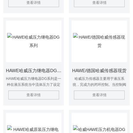
查看详情
查看详情
压设备的压力检测装置中，在受到
精度为测量范围的1%长期高的稳定
压力负载时，可有效的闭合或断开
性。DT2型压力传感器，是全桥式
电触点。 当设定的压力值时，它能
薄膜压力应变型测量器件，其敏感
为下一工序过程（控制电磁换向
元件采用温度补偿，用模拟电路进
阀，切断泵电机，电磁换向阀置于
行测量信号的放大和调节。
位）发出电控制指令或信号。
HAWE哈威压力继电器DG系列
HAWE/德国哈威传感器现货
HAWE哈威压力继电器DG系列是一
哈威压力传感器主要用于液压系
种在液压系统当中流体压力了设定
统，完成力的闭环控制。当控制阀
的预期值时可以让电接点进行运动
芯突然移动时，在很短的时间内形
查看详情
查看详情
的一种设备。哈威压力继电器的主
成几倍系统工作压力的尖峰。在典
要工作程序就是讲压力转换为电信
型的移动机械和工业液压系统中，
号，因此哈威压力继电器的使用者
如果没有考虑到这种条件，任何压
可以在安装之处进行数值的设定，
力传感器都可能被快速销毁。
以有效的保证整个系统能够的运
HAWE/德国哈威传感器现货
作。