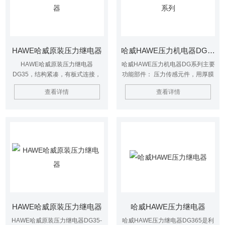
HAWE哈威原装压力继电器
哈威HAWE压力机电器DG系列
HAWE哈威原装压力继电器
哈威HAWE压力机电器DG系列主要
DG35，结构紧凑，有板式连接，
功能部件： 压力传感元件，用厚膜
螺纹式连接，适用于空间狭小的液
技术加工的陶瓷片（电容原理） 高
查看详情
查看详情
压设备的压力检测装置中，在受到
质量微处理机控制的测量系统由7段
压力负载时，可有效的闭合或断开
LED（发光二极管）
电触点。 当设定的压力值时，它能
为下一工序过程（控制电磁换向
阀，切断泵电机，电磁换向阀置于
位）发出电控制指令或信号。
HAWE哈威原装压力继电器
哈威HAWE压力继电器
HAWE哈威原装压力继电器DG35-
哈威HAWE压力继电器DG365是利