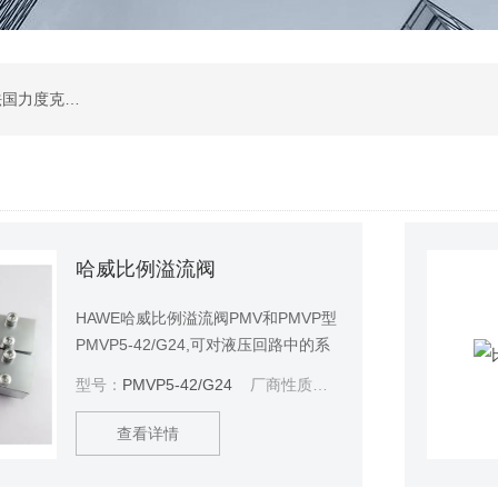
公司是德国哈威、丹麦丹佛斯、瑞士万福乐、法国力度克等液压品牌的代理商，同时还经销：德国力士乐、贺德克、凯特克，美国派克、穆格、伊顿威格士、太阳、海德福斯，意大利阿托斯、马祖奇、迪普马等产品。
哈威比例溢流阀
HAWE哈威比例溢流阀PMV和PMVP型
PMVP5-42/G24,可对液压回路中的系
统压务实现电比例调节.
型号：
PMVP5-42/G24
厂商性质：
代理商
查看详情