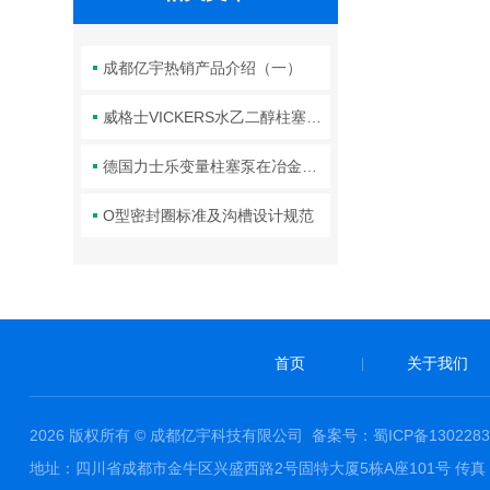
成都亿宇热销产品介绍（一）
威格士VICKERS水乙二醇柱塞泵使用说明
德国力士乐变量柱塞泵在冶金行业的应用
O型密封圈标准及沟槽设计规范
首页
关于我们
|
2026 版权所有 © 成都亿宇科技有限公司
备案号：蜀ICP备1302283
地址：四川省成都市金牛区兴盛西路2号固特大厦5栋A座101号 传真： 邮件