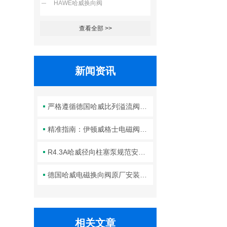
HAWE哈威换向阀
查看全部 >>
新闻资讯
严格遵循德国哈威比列溢流阀标准化装配方法保障液压系统压力调控精准可靠
精准指南：伊顿威格士电磁阀滑阀正确安装方法全解析
R4.3A哈威径向柱塞泵规范安装流程与方法详解
德国哈威电磁换向阀原厂安装规范与工程标准
相关文章