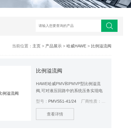
当前位置：
主页
>
产品展示
>
哈威HAWE
>
比例溢流阀
比例溢流阀
HAWE哈威PMV和PMVP型比例溢流
阀,可对液压回路中的系统压务实现电
比例调节. 显然,在断电状况,系统将处
型号：
PMVS51-41/24
厂商性质：
代理商
于压力.此压力值取决于流量(流阻压降)
或通过调节螺钉设定的最小值
查看详情