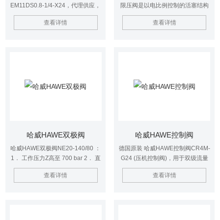
EM11DS0.8-1/4-X24，代理供应，
限压阀是以电比例控制的活塞结构
哈威EM型球阀是由电磁铁操作
先导阀。
查看详情
查看详情
哈威HAWE双极阀
哈威HAWE控制阀
哈威HAWE双极阀NE20-140/80 ：
德国原装 哈威HAWE控制阀CR4M-
1． 工作压力Z高至 700 bar 2． 直
G24 (压机控制阀)，用于双级流量
接加装在液压泵站上 3． 与阀门控
及压力下柱塞缸压机的控制。
查看详情
查看详情
制系统直接组合