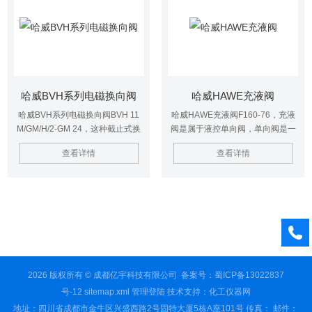
哈威BVH系列电磁换向阀
哈威HAWE充液阀
哈威BVH系列电磁换向阀BVH 11
哈威HAWE充液阀F160-76，充液
M/GM/H/2-GM 24，这种截止式换
阀是属于液控单向阀，单向阀是一
向阀其实是一个阀组，它是把不同
个方向截止，另一个方向自由流
查看详情
查看详情
的阀组合在了一起，用于操控独立
通，F 80-36型阀的设计是叠加阀设
的消耗器，它的操纵方式有手动、
计的，可以在它的基础上再叠加其
机动、电磁动、液动以及电液动等
他类型的阀门，可用的领域广泛。
阀芯工作时在阀体中所处的位置。
2026 版权所有 © 成都亿宇科技有限公司
备案号：蜀ICP备13022837
号-12
sitemap.xml
管理登陆
技术支持：
化工仪器网
地址：四川省成都市金牛区兴盛西路2号固特大厦5栋A座101号 传真： 邮件：