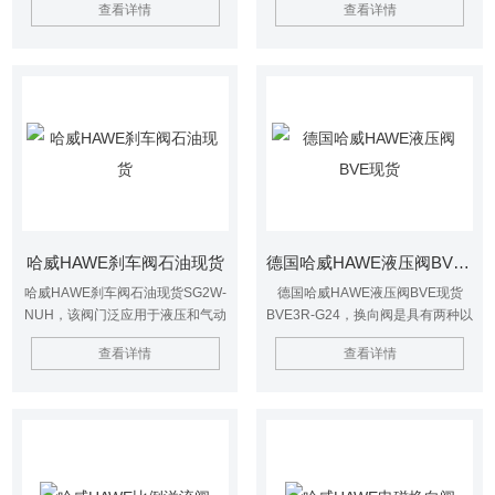
查看详情
查看详情
闭，从而实现对机械部分的精准控
制。
哈威HAWE刹车阀石油现货
德国哈威HAWE液压阀BVE现货
哈威HAWE刹车阀石油现货SG2W-
德国哈威HAWE液压阀BVE现货
NUH，该阀门泛应用于液压和气动
BVE3R-G24，换向阀是具有两种以
装置中，结构坚固耐用。
上流动形式和两个以上油口的方向
查看详情
查看详情
控制阀。