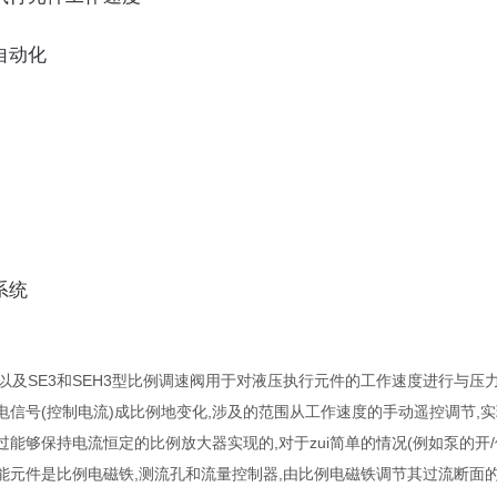
自动化
系统
H2以及SE3和SEH3型比例调速阀用于对液压执行元件的工作速度进行与
电信号(控制电流)成比例地变化,涉及的范围从工作速度的手动遥控调节,
能够保持电流恒定的比例放大器实现的,对于zui简单的情况(例如泵的开/
能元件是比例电磁铁,测流孔和流量控制器,由比例电磁铁调节其过流断面的