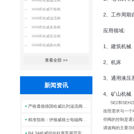
HAWE哈威减压阀
HAWE哈威平衡阀
2、工作周期
HAWE哈威溢流阀
HAWE哈威多路阀
应用领域:
HAWE哈威安全阀
HAWE哈威换向阀
1、建筑机械
查看全部 >>
2、机床
3、通用液压
新闻资讯
4、矿山机械
SE2和SE
严格遵循德国哈威比列溢流阀标准化装配方法保障液压系统压力调控精准可靠
按照需求与一个
些阀的控制是通过
精准指南：伊顿威格士电磁阀滑阀正确安装方法全解析
调速阀的主要功
R4.3A哈威径向柱塞泵规范安装流程与方法详解