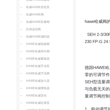
哈威HAWE齿轮泵
哈威HAWE阀
hawe哈威
哈威HAWE防爆阀
比例溢流阀
  SEH 2-3/30
哈威HAWE编码器
230 FP-G 24 
HAWE哈威电磁阀
HAWE哈威单向阀
HAWE哈威蓄能器
HAWE哈威手动泵
德国HAWE
HAWE哈威节流阀
零的可调节件
HAWE哈威放大器
SEH型流量
HAWE哈威继电器
与负载无关的
HAWE哈威泵站
量调节阀控制
HAWE哈威柱塞泵
1、电动调节