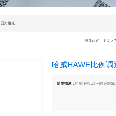
公司是德国哈威、丹麦丹佛斯、瑞士万福乐、法国力度克等液压品牌的代理商，同时还经销：德国力士乐、贺德克、凯特克，美国派克、穆格、伊顿威格士、太阳、海德福斯，意大利阿托斯、马祖奇、迪普马等产品。
当前位置：
主页
>
哈威HAWE比例调
简要描述：
哈威HAWE比例调速阀SE