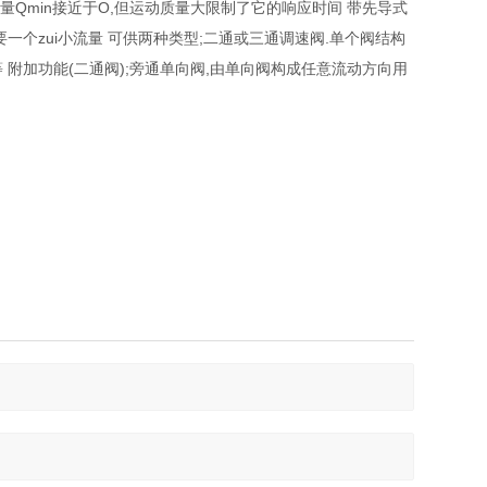
控制流量Qmin接近于O,但运动质量大限制了它的响应时间 带先导式
一个zui小流量 可供两种类型;二通或三通调速阀.单个阀结构
 附加功能(二通阀);旁通单向阀,由单向阀构成任意流动方向用
。