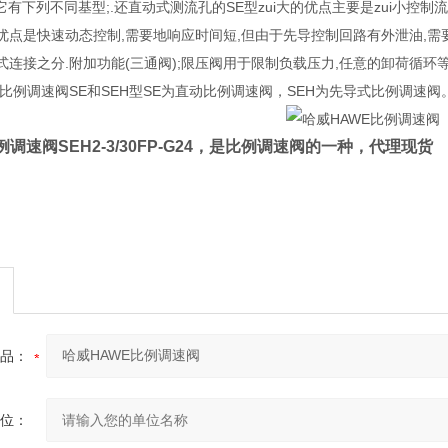
G24阀它有下列不同基型;.还直动式测流孔的SE型zui大的优点主要是zui小
优点是快速动态控制,需要地响应时间短,但由于先导控制回路有外泄油,需要
连接之分.附加功能(三通阀);限压阀用于限制负载压力,任意的卸荷循环等
比例调速阀SE和SEH型SE为直动比例调速阀，SEH为先导式比例调速阀
例调速阀
SEH2-3/30FP-G24，是比例调速阀的一种，代理现货
品：
位：