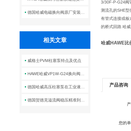
3/30F-P-
测流孔的SHE型
德国哈威电磁换向阀原厂安装规范与工程标准
有管式连接或板式
的桥式回路.哈威
相关文章
哈威HAWE比
威格士PVM柱塞泵特点及优点
HAWE哈威VP1W-G24换向阀的优点及应用
产品咨询
德国哈威高压柱塞泵在工业液压系统中的关键作用
德国贺德克溢流阀稳压精准到位的五大关键方法分享
产
您的单