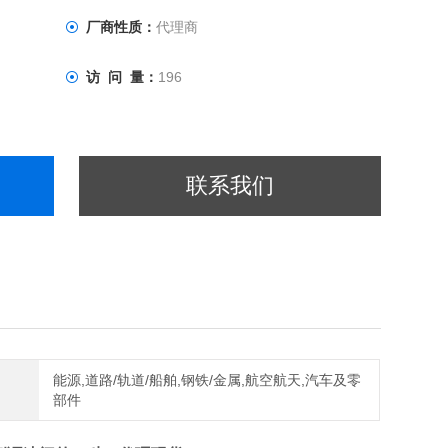
厂商性质：
代理商
访 问 量：
196
联系我们
能源,道路/轨道/船舶,钢铁/金属,航空航天,汽车及零
部件