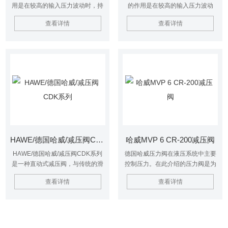
用是在较高的输入压力波动时，持
的作用是在较高的输入压力波动
输出压力基本恒定。凡需以较高压
时，持输出压力基本恒定。凡需以
查看详情
查看详情
力(初级回路)转换较低压力（次级
较高压力(初级回路)转换较低压力
回路），需要用减压阀现压力控
（次级回路），需要用减压阀现压
制，并不影响初级回路中的较高压
力控制，并不影响初级回路中的较
力。
高压力。
HAWE/德国哈威/减压阀CDK系列
哈威MVP 6 CR-200减压阀
HAWE/德国哈威/减压阀CDK系列
德国哈威压力阀在液压系统中主要
是一种直动式减压阀，与传统的滑
控制压力。在此介绍的压力阀是为
阀式减压阀相比，CDK型二通减压
如下作用而设计的:限压阀，(安全阀
查看详情
查看详情
阀是一种截止式结构，所以在关闭
或溢流阀):该阀防止液压系统超过允
状态时无泄漏，而且具有过载平衡
许压力，或限制工作压力。 定差式
作用。CLK型减压阀在CDK型减压
减压阀，该阀在流量的进入口与出
阀基础上为下游系统又增加了安全
口之间产生一个平稳的压差。 哈威
阀。
MVP 6 CR-200减压阀