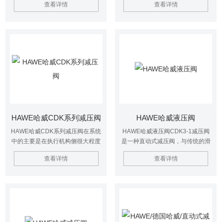
查看详情
查看详情
寿命长，应用于工程机械、机床、
使进口压力比较高，使用该阀就可
船舶、液压工具等行业。
以调整成恒定压力。
HAWE哈威CDK系列减压阀
HAWE哈威液压阀
HAWE哈威CDK系列减压阀在系统
HAWE哈威液压阀CDK3-1减压阀
中的主要是在执行机构侧很大程度
是一种直动式减压阀，与传统的滑
上保持一定的恒定压力，即使进口
阀式减压阀相比，CDK型二通减压
查看详情
查看详情
压力比较高，使用该阀就可以调整
阀是一种截止式结构，所以在关闭
成恒定压力。
状态时无泄漏，而且具有过载平衡
作用。CLK型减压阀在CDK型减压
阀基础上为下游系统又增加了安全
阀。