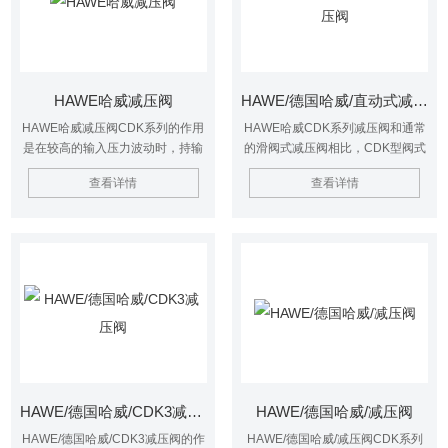
HAWE哈威减压阀
HAWE/德国哈威/直动式减压阀
HAWE哈威减压阀CDK系列的作用
HAWE哈威CDK系列减压阀和通常
是在较高的输入压力波动时，持输
的滑阀式减压阀相比，CDK型阀式
出压力基本恒定。凡需以较高压力
一种座阀式结构的二通阀，在关闭
查看详情
查看详情
(初级回路)转换较低压力（次级回
状态下无泄露，不用接泄油管。
路），需要用减压阀现压力控制，
HAWE/德国哈威/直动式减压阀
并不影响初级回路中的较高压力。
HAWE/德国哈威/CDK3减压阀
HAWE/德国哈威/减压阀
HAWE/德国哈威/CDK3减压阀的作
HAWE/德国哈威/减压阀CDK系列