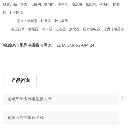
经营产品：阀类：电磁阀、换向阀、单向阀、溢流阀、减压阀、平衡阀、插装
阀、比例阀等
泵类：齿轮泵、柱塞泵、叶片泵等
液压辅件
：
蓄能器
、
冷却器
、
过滤器
、放大器、压力继电器、压力传感器等
哈威BVH系列电磁换向阀
BVH 11 M/GM/H/2-GM 24
产品咨询