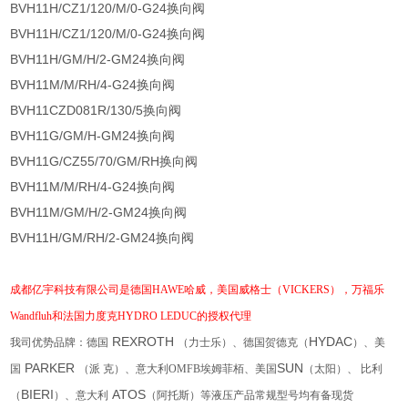
BVH11H/CZ1/120/M/0-G24换向阀
BVH11H/CZ1/120/M/0-G24换向阀
BVH11H/GM/H/2-GM24换向阀
BVH11M/M/RH/4-G24换向阀
BVH11CZD081R/130/5换向阀
BVH11G/GM/H-GM24换向阀
BVH11G/CZ55/70/GM/RH换向阀
BVH11M/M/RH/4-G24换向阀
BVH11M/GM/H/2-GM24换向阀
BVH11H/GM/RH/2-GM24换向阀
成都亿宇科技有限公司
是德国
HAWE哈威
，
美国威格士（
VICKERS），
万福乐
Wandfluh和法国力度克HYDRO LEDUC的授权代理
REXROTH
HYDAC
我司优势品牌：德国
（力士乐）、德国贺德克（
）、美
PARKER
SUN
国
（派
克）、
意大利
OMFB埃姆菲栢
、美国
（太阳）、
比利
BIERI
ATOS
（
）、意大利
（阿托斯）等液压产品常规型号均有备现货