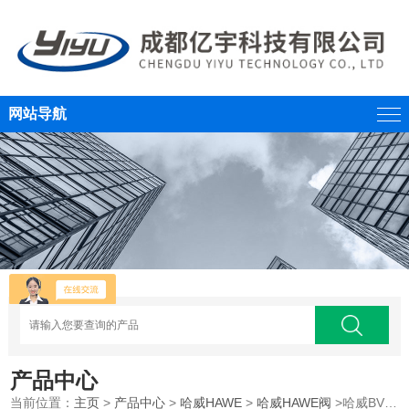
网站导航
产品中心
当前位置：
主页
>
产品中心
>
哈威HAWE
>
哈威HAWE阀
>哈威BVH系列电磁换向阀