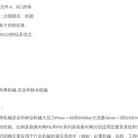
行元件
、
口的各
A
B
：次级限压、机能
各个控制任务。
特征及优点：
8122)
升降机械
农业和林业机械
.
围：
降机械农业和林业机械大压力
＝
到
大流量
＝
到
Pmax
400
420bar
Qmax
3
210l/m
动性能。比例多路换向阀
和
系列多路换向阀分别适用定量泵系统和
PSL
PSV
式的阀主要应用于行走机械的液压系统中（例如：起重机械，钻机，工程