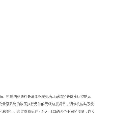
。哈威的多路阀是液压挖掘机液压系统的关键液压控制元
in
变量泵系统的液压执行元件的无级速度调节，调节机能与系统
机械等）。通过选择执行元件
，
口的各个不同的流量，以及
A
B