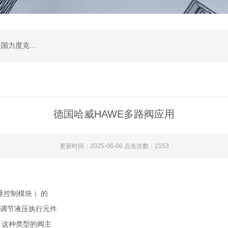
公司是德国哈威、丹麦丹佛斯、瑞士万福乐、法国力度克等液压品牌的代理商，同时还经销：德国力士乐、贺德克、凯特克，美国派克、穆格、伊顿威格士、太阳、海德福斯，意大利阿托斯、马祖奇、迪普马等产品。
德国哈威HAWE多路阀应用
更新时间：2025-06-06 点击次数：2153
量控制模块
）的
级调节液压执行元件
。
这种类型的阀主