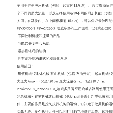
要用于行走液压机械（例如：起重控制系统）。
通过选择执
个不同的最大流量，以及选择使用各种不同的附加机能（例如
关闭，在基块内、在中间板和附加块内），可以保证最佳匹配
哈威多路阀工作原理（
秉圣
PSV55/300-3_PSV62/220-5_
133
6285_
不同控制机能和流量的产品
节能式关闭中心系统
紧凑且轻巧的结构
具有多种结构形式的模块化系统
使用范围：
建筑机械和建材机械
矿山机械（包括
石油开采）
起重机械和
,
,
大压力
＝
至
最大流量
＝
至
。
Pmax
400
420 bar
Qmax
3
210 l/min
哈威多路阀应用哈威多路阀使用范
PSV62/220-5_PSV55/300-3_
建筑机械和建材机械矿山机械（包括石油开采）起重机械和升
件，主要的作用是控制执行机构的运动，它决定了挖掘机的运
负载无关。多个执行元件可以同时且独立地进行工作。这种形