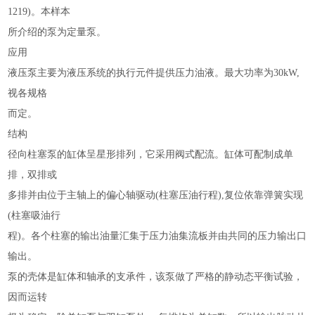
1219)。本样本
所介绍的泵为定量泵。
应用
液压泵主要为液压系统的执行元件提供压力油液。最大功率为
30kW,
视各规格
而定。
结构
径向柱塞泵的缸体呈星形排列，它采用阀式配流。缸体可配制成单
排，双排或
多排并由位于主轴上的偏心轴驱动
(柱塞压油行程),复位依靠弹簧实现
(柱塞吸油行
程
)。各个柱塞的输出油量汇集于压力油集流板并由共同的压力输出口
输出。
泵的壳体是缸体和轴承的支承件，该泵做了严格的静动态平衡试验，
因而运转