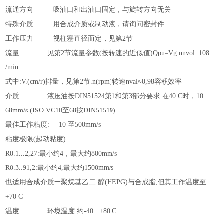
流通方向
吸油口和出油口固定，与旋转方向无关
特殊介质
用合成介质或制动液，请询问密封件
工作压力
视柱塞直径而定，见第
2节
流量
见第
2节流量参数(按转速的近似值)Qpu=Vg nnvol .108
/min
式中
:V.(cm/r)排量，见第2节.n(rpm)转速nval≈0,98容积效率
介质
液压油按
DIN51524第1和第3部分要求:在40 C时，10..
68mm/s (ISO VG10至68按DIN51519)
最佳工作粘度
:
10 至500mm/s
粘度极限
(起动粘度):
R0.1...2,27:最小约4，最大约800mm/s
R0.3..91,2:最小约4,最大约1500mm/s
也适用合成介质一聚烷基乙二
醇
(HEPG)与合成脂,但其工作温度至
+70 C
温度
环境温度
:约-40...+80 C