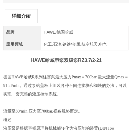
详细介绍
品牌
HAWE/德国哈威
应用领域
化工,石油,钢铁/金属,航空航天,电气
HAWE哈威串泵双级泵
RZ3.7/2-21
德国
HAWE
哈威
R
系列柱塞泵
最大压力
Pmax
＝
700bar
最大流量
Qmax
＝
91.2l/min
。通过泵站盖板上组装各种不同连接块和阀块的办法，可以
实现一套完整的液压控制系统
。
流量至
80/min,压力至700bar,视各规格而定。
概述
液压泵是根据容积原理将机械能转化为液压能的装置
(DIN ISo