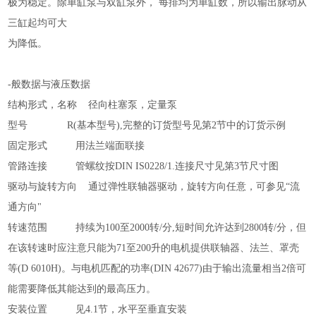
极为稳定。除单缸泵与双缸泵外，
每排均为单缸数，所以输出脉动从
三缸起均可大
为降低。
-般数据与液压数据
结构形式，名称
径向柱塞泵，定量泵
型号
R(基本型号),完整的订货型号见第2节中的订货示例
固定形式
用法兰端面联接
管路连接
管螺纹按
DIN IS0228/1.连接尺寸见第3节尺寸图
驱动与旋转方向
通过弹性联轴器驱动，旋转方向任意，可参见
“流
通方向"
转速范围
持续为
100至2000转/分,短时间允许达到2800转/分，但
在该转速时应注意只能为71至200升的电机提供联轴器、法兰、罩壳
等(D 6010H)。与电机匹配的功率(DIN 42677)由于输出流量相当2倍可
能需要降低其能达到的最高压力。
安装位置
见
4.1节，水平至垂直安装