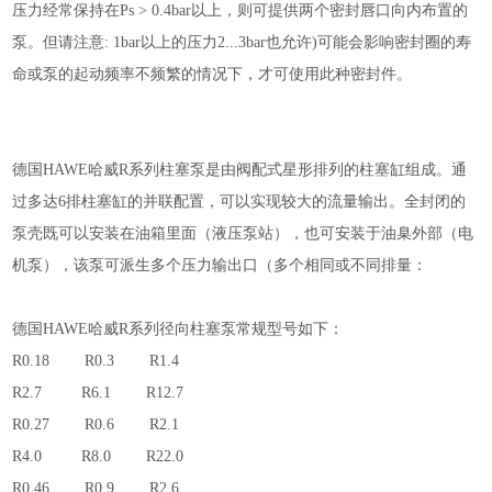
压力经常保持在Ps > 0.4bar以上，则可提供两个密封唇口向内布置的
泵。但请注意: 1bar以上的压力2...3bar也允许)可能会影响密封圈的寿
命或泵的起动频率不频繁的情况下，才可使用此种密封件。
德国
HAWE哈威R系列柱塞泵
是由阀配式星形排列的柱塞缸组成。通
过多达
6
排柱塞缸的并联配置，可以实现较大的流量输出。全封闭的
泵壳既可以安装在油箱里面（液压泵站），也可安装于油臬外部（电
机泵），该泵可派生多个压力输出口（多个相同或不同排量：
德国
HAWE哈威R系列径向柱塞泵常规型号如下：
R0.18 R0.3 R1.4
R2.7 R6.1 R12.7
R0.27 R0.6 R2.1
R4.0 R8.0 R22.0
R0.46 R0.9 R2.6