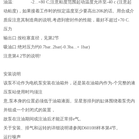
油温
:
-2...+80 C;注意粘度范围起动温度允许至-40 c (注意起
动粘度)，如果接着工作时的恒定温度至少要高出20K的话。用合成介
质应注意其制造商的说明,考虑到密封件的性能，最好不超过+70 C.
压力
输出口
:按柱塞直径，见第2节
吸油口
:绝对压力约0.7bar..2bar(-0.3ba...+ 1bar)
注意第
4.2节的说明!
安装说明
该泵不论作为电机泵安装在油箱外，还是装在油箱内作为
-个完整的液
压泵站使用时均须注
意
,泵本身的位置必须低于油箱液面。呈星形排列的缸体围绕着泵壳内
并组成一个封闭式的装置，
故泵在注油期间或注油后才能正常排
e气。
关于安装、排气和运转的详细说明请参阅
D6010H样本第4节。
运行噪声