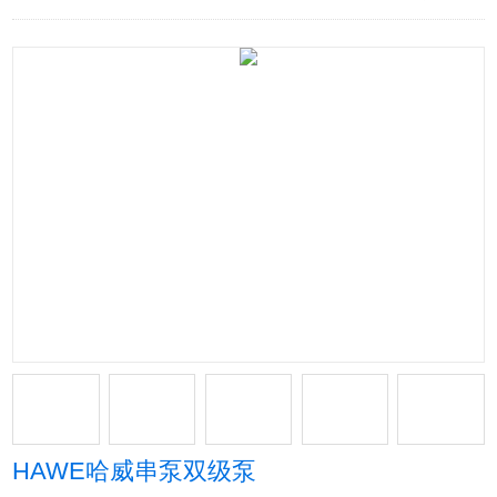
HAWE哈威串泵双级泵