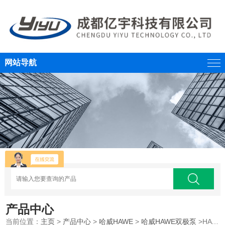
网站导航
产品中心
当前位置：
主页
>
产品中心
>
哈威HAWE
>
哈威HAWE双极泵
>HAWE哈威串泵双级泵