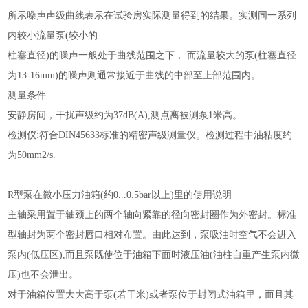
所示噪声声级曲线表示在试验房实际测量得到的结果。实测同一系列
内较小流量泵
(较小的
柱塞直径
)的噪声一般处于曲线范围之下， 而流量较大的泵(柱塞直径
为13-16mm)的噪声则通常接近于曲线的中部至上部范围内。
测量条件
:
安静房间，干扰声级约为
37dB(A),测点离被测泵1米高。
检测仪
:符合DIN45633标准的精密声级测量仪。检测过程中油粘度约
为50mm2/s.
R型泵在微小压力油箱(约0...0.5bar以上)里的使用说明
主轴采用置于轴颈上的两个轴向紧靠的径向密封圈作为外密封。标准
型轴封为两个密封唇口相对布置。由此达到，泵吸油时空气不会进入
泵内
(低压区),而且泵既使位于油箱下面时液压油(油柱自重产生泵内微
压)也不会泄出。
对于油箱位置大大高于泵
(若干米)或者泵位于封闭式油箱里，而且其