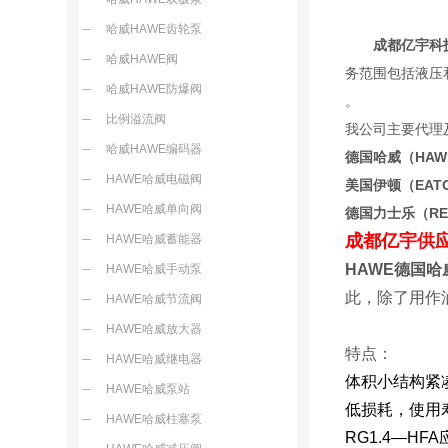
哈威HAWE齿轮泵
成都亿宇科技
哈威HAWE阀
务范围包括液压
哈威HAWE防爆阀
比例溢流阀
我公司主要代理
哈威HAWE编码器
德国哈威（HA
HAWE哈威电磁阀
美国伊顿（EA
HAWE哈威单向阀
德国力士乐（R
成都亿宇供
HAWE哈威蓄能器
HAWE德国
HAWE哈威手动泵
此，除了用作
HAWE哈威节流阀
HAWE哈威放大器
特点：
HAWE哈威继电器
体积小结构紧
HAWE哈威泵站
低损耗，使用
HAWE哈威柱塞泵
RG1.4—