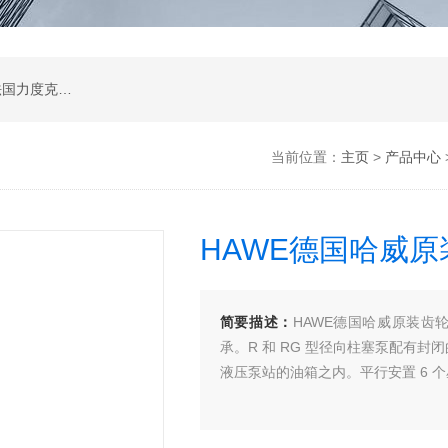
公司是德国哈威、丹麦丹佛斯、瑞士万福乐、法国力度克等液压品牌的代理商，同时还经销：德国力士乐、贺德克、凯特克，美国派克、穆格、伊顿威格士、太阳、海德福斯，意大利阿托斯、马祖奇、迪普马等产品。
当前位置：
主页
>
产品中心
HAWE德国哈威
简要描述：
HAWE德国哈威原装齿轮
承。R 和 RG 型径向柱塞泵配有
液压泵站的油箱之内。平行安置 6 