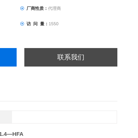
厂商性质：
代理商
访 问 量：
1550
联系我们
1.4—HFA