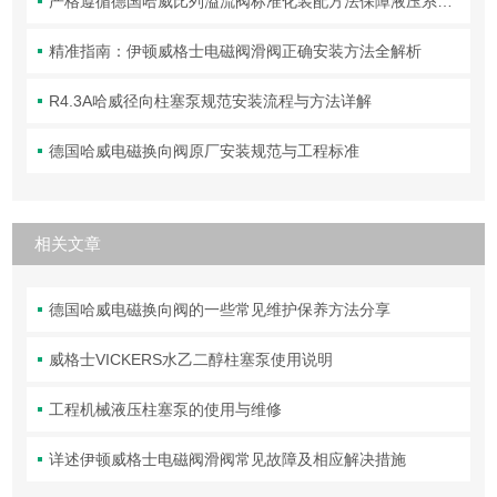
严格遵循德国哈威比列溢流阀标准化装配方法保障液压系统压力调控精准可靠
精准指南：伊顿威格士电磁阀滑阀正确安装方法全解析
R4.3A哈威径向柱塞泵规范安装流程与方法详解
德国哈威电磁换向阀原厂安装规范与工程标准
相关文章
德国哈威电磁换向阀的一些常见维护保养方法分享
威格士VICKERS水乙二醇柱塞泵使用说明
工程机械液压柱塞泵的使用与维修
详述伊顿威格士电磁阀滑阀常见故障及相应解决措施