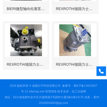
BIERI微型轴向柱塞泵AKP
REXROTH/德国力士乐叶片泵
REXROTH/德国力士乐叶片泵
REXROTH/德国力士乐变量柱塞泵冶金
2026 版权所有 © 成都亿宇科技有限公司
备案号：蜀ICP备13022837
号-12
sitemap.xml
管理登陆
技术支持：
化工仪器网
地址：四川省成都市金牛区兴盛西路2号固特大厦5栋A座101号 传真： 邮件：
2026004483@qq.com