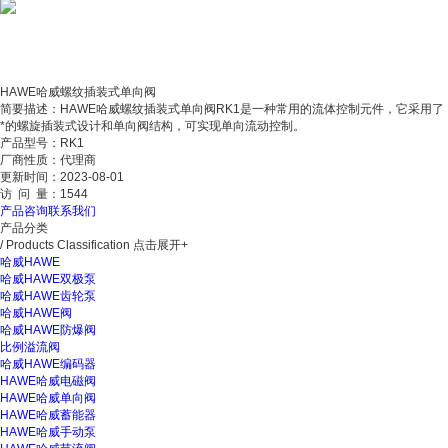
HAWE哈威螺纹插装式单向阀
简要描述：
HAWE哈威螺纹插装式单向阀RK1是一种常用的流体控制元件，它采用了
*的螺旋插装式设计和单向阀结构，可实现单向流动控制。
产品型号：
RK1
厂商性质：
代理商
更新时间：
2023-08-01
访 问 量：
1544
产品咨询
联系我们
产品分类
/ Products Classification
点击展开+
哈威HAWE
哈威HAWE双极泵
哈威HAWE齿轮泵
哈威HAWE阀
哈威HAWE防爆阀
比例溢流阀
哈威HAWE编码器
HAWE哈威电磁阀
HAWE哈威单向阀
HAWE哈威蓄能器
HAWE哈威手动泵