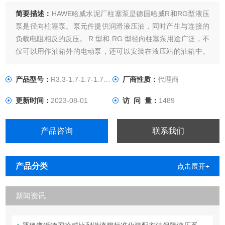
简要描述：
HAWE哈威水泥厂柱塞泵是德国哈威R和RG型液压
泵是径向柱塞泵。泵元件提供润滑液压油，同时产生与连接的
负载电阻相反的反压。 R 型和 RG 型径向柱塞泵用途广泛，不
仅可以用作油箱外的电动泵，还可以安装在液压站的油箱中。
这些泵通常用于向油压系统中的液压消耗器供应液压油。最大
安装容量可达 30 kW，具体取决于尺寸。
产品型号：
R3.3-1.7-1.7-1.7-1.7A
厂商性质：
代理商
更新时间：
2023-08-01
访 问 量：
1489
产品咨询
联系我们
产品分类
点击展开+
新闻资讯