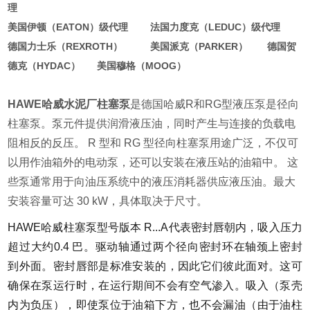
理
美国伊顿（EATON）级代理 法国力度克（LEDUC）级代理
德国力士乐（REXROTH） 美国派克（PARKER） 德国贺
德克（HYDAC） 美国穆格（MOOG）
HAWE哈威水泥厂柱塞泵
是德国哈威R和RG型液压泵是径向
柱塞泵。泵元件提供润滑液压油，同时产生与连接的负载电
阻相反的反压。 R 型和 RG 型径向柱塞泵用途广泛，不仅可
以用作油箱外的电动泵，还可以安装在液压站的油箱中。 这
些泵通常用于向油压系统中的液压消耗器供应液压油。最大
安装容量可达 30 kW，具体取决于尺寸。
HAWE哈威柱塞泵型号版本 R...A代表密封唇朝内，吸入压力
超过大约0.4 巴。驱动轴通过两个径向密封环在轴颈上密封
到外面。密封唇部是标准安装的，因此它们彼此面对。这可
确保在泵运行时，在运行期间不会有空气渗入。吸入（泵壳
内为负压），即使泵位于油箱下方，也不会漏油（由于油柱