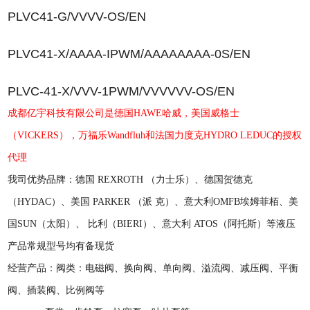
PLVC41-G/VVVV-OS/EN
PLVC41-X/AAAA-IPWM/AAAAAAAA-0S/EN
PLVC-41-X/VVV-1PWM/VVVVVV-OS/EN
成都亿宇科技有限公司
是德国
HAWE哈威
，
美国威格士
（
VICKERS），
万福乐
Wandfluh和法国力度克HYDRO LEDUC的授权
代理
我司优势品牌：德国
REXROTH
（力士乐）、德国贺德克
（
HYDAC
）、美国
PARKER
（派
克）、
意大利
OMFB埃姆菲栢
、美
国
SUN
（太阳）、
比利（
BIERI
）、意大利
ATOS
（阿托斯）等液压
产品常规型号均有备现货
经营产品：阀类：电磁阀、换向阀、单向阀、溢流阀、减压阀、平衡
阀、插装阀、比例阀等