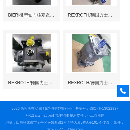
BIERI微型轴向柱塞泵AKP
REXROTH/德国力士乐叶片泵
REXROTH/德国力士乐叶片泵
REXROTH/德国力士乐变量柱塞泵冶金
2026 版权所有 © 成都亿宇科技有限公司
备案号：蜀ICP备13022837
号-12
sitemap.xml
管理登陆
技术支持：
化工仪器网
地址：四川省成都市金牛区兴盛西路2号固特大厦5栋A座101号 传真： 邮件：
2026004483@qq.com