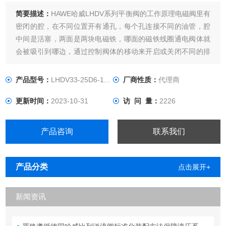
简要描述：
HAWE哈威LHDV系列平衡阀的工作原理电磁阀里有
密闭的腔，在不同位置开有通孔，每个孔连接不同的油管，腔
中间是活塞，两面是两块电磁铁，哪面的磁铁线圈通电阀体就
会被吸引到哪边，通过控制阀体的移动来开启或关闭不同的排
油孔，而进油孔是常开的，液压油就会进入不同的排油管，然
后通过油的压力来推动油缸的活塞，活塞又带动活塞杆，活塞
产品型号：
LHDV33-25D6-110/110-250
厂商性质：
代理商
杆带动机械装置。这样通过控制电磁铁的电流通断就控制了机
更新时间：
2023-10-31
访 问 量：
2226
械运动
产品咨询
联系我们
产品分类
点击展开+
新闻资讯