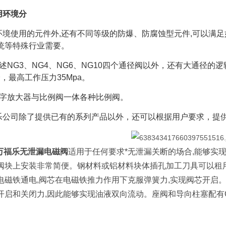
用环境分
环境使用的元件外,还有不同等级的防爆、防腐蚀型元件,可以满足
统等特殊行业需要。
述NG3、NG4、NG6、NG10四个通径阀以外，还有大通径的逻辑
分，最高工作压力35Mpa。
数字放大器与比例阀一体各种比例阀。
乐公司除了提供已有的系列产品以外，还可以根据用户要求，提
H万福乐无泄漏电磁阀
适用于任何要求*无泄漏关断的场合,能够实
阀块上安装非常简便。钢材料或铝材料块体插孔加工刀具可以租
电磁铁通电,阀芯在电磁铁推力作用下克服弹簧力,实现阀芯开启
开启和关闭力,因此能够实现油液双向流动。座阀和导向柱塞配有