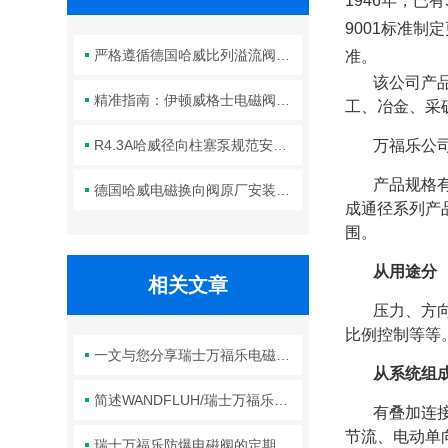
1946年，已
9001标准
严格遵循德国哈威比列溢流阀标准化装配方法保障液压系统压力调控精准可靠
准。
该公司产
精准指南：伊顿威格士电磁阀滑阀正确安装方法全解析
工、冶金、采
R4.3A哈威径向柱塞泵规范安装流程与方法详解
万福乐公
产品规格有
德国哈威电磁换向阀原厂安装规范与工程标准
成通径系列产
围。
从用途分
相关文章
压力
、方
比例控制等等
一文与您分享瑞士万福乐电磁阀的正确安装步骤
从系统组
简述WANDFLUH/瑞士万福乐防爆电磁阀的常见问题相应解决方法
有叠加连
节流、电动单
瑞士万福乐防爆电磁阀的定期维护保养方法详细介绍