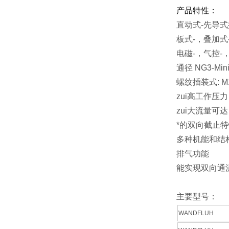
产品特性：
直动式-先导
板式-，叠加式
电磁-，气控-
通径 NG3-Mini
螺纹插装式: M18
zui高工作压力 3
zui大流量可达 1
*的双向截止
多种机能和结
排气功能
能实现双向通
主要型号：
WANDFLUH