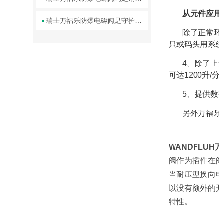
从元件应
瑞士万福乐防爆电磁阀是守护工业安全的重要一环
除了正常
只或码头用系
4、除了上
可达1200升/
5、提供
另外万福
WANDFLU
阀作为插件在
当耐压型换向
以没有额外的
特性。