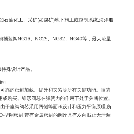
如石油化工、采矿(如煤矿)地下施工或控制系统,海洋船
插装阀NG16、NG25、NG32、NG40等，最大流量
供特殊设计产品。
现可靠的密封加载、提升和夹紧等所有关键功能。插装
用或购买。锥形阀芯在弹簧力的作用下处于关断位置。
。由于座阀阀芯采用两侧等面积设计和压力平衡原理,所
O-型圈密封,带有金属密封的阀座具有双向截止无泄漏