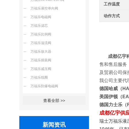
工作温度
万福乐液控单向阀
动作方式
万福乐电磁阀
万福乐滤芯
万福乐比例阀
万福乐溢流阀
万福乐放大器
成都亿宇科
万福乐插装阀
售和售后服务
万福乐减压阀
及贸易公
万福乐线圈
我公司主要代
万福乐防爆电磁阀
德国哈威（H
美国伊顿（E
查看全部 >>
德国力士乐（
成都亿宇供
瑞士万福乐液压
新闻资讯