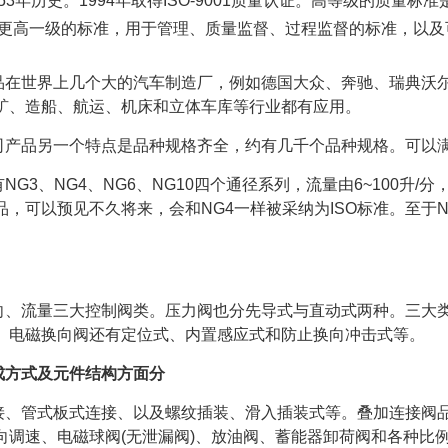
有53年历史。1994年取得ISO-9001质量认证。高等级的质量标准
制定更高一级的标准，用于管理、质量监督、过程监督的标准，以
品在世界上几个大的汽车制造厂，例如德国大众、奔驰、瑞典沃
矿、造船、航运、机床和立体车库等行业都有应用。
司产品另一个特点是品种规格齐全，约有几千个品种规格。可以
NG3、NG4、NG6、NG10四个通径系列，流量由6~100升/分
品，可以预见不久将来，会和NG4一样被采纳为ISO标准。至于N
向、流量三大控制阀类。压力阀也分先导式与直动式两种。三大
。电磁换向阀还有定位式、内置感应式和防止换向冲击式等。
成方式及元件结构方面分
接、管式板式连接、以及螺纹插装、滑入插装式等。叠加连接阀品
向调速、电磁球阀(无泄漏阀)、放油阀、蓄能器卸荷阀和各种比例