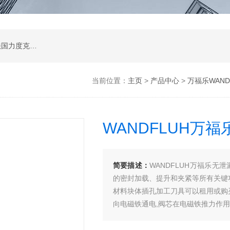
公司是德国哈威、丹麦丹佛斯、瑞士万福乐、法国力度克等液压品牌的代理商，同时还经销：德国力士乐、贺德克、凯特克，美国派克、穆格、伊顿威格士、太阳、海德福斯，意大利阿托斯、马祖奇、迪普马等产品。
当前位置：
主页
>
产品中心
>
万福乐WAND
WANDFLUH万
简要描述：
WANDFLUH万福乐无
的密封加载、提升和夹紧等所有关键
材料块体插孔加工刀具可以租用或购
向电磁铁通电,阀芯在电磁铁推力作用