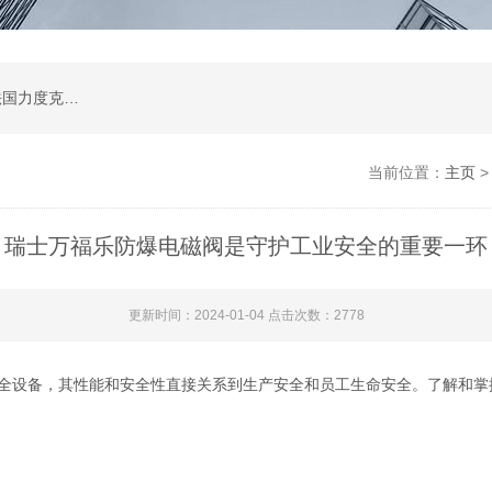
公司是德国哈威、丹麦丹佛斯、瑞士万福乐、法国力度克等液压品牌的代理商，同时还经销：德国力士乐、贺德克、凯特克，美国派克、穆格、伊顿威格士、太阳、海德福斯，意大利阿托斯、马祖奇、迪普马等产品。
当前位置：
主页
瑞士万福乐防爆电磁阀是守护工业安全的重要一环
更新时间：2024-01-04 点击次数：2778
全设备，其性能和安全性直接关系到生产安全和员工生命安全。了解和掌