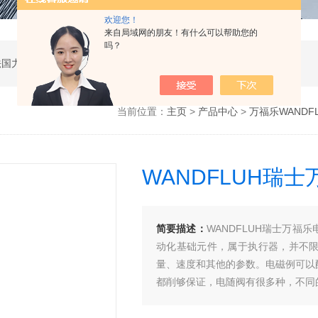
欢迎您！
来自局域网的朋友！有什么可以帮助您的
吗？
公司是德国哈威、丹麦丹佛斯、瑞士万福乐、法国力度克等液压品牌的代理商，同时还经销：德国力士乐、贺德克、凯特克，美国派克、穆格、伊顿威格士、太阳、海德福斯，意大利阿托斯、马祖奇、迪普马等产品。
当前位置：
主页
>
产品中心
>
万福乐WANDF
WANDFLUH瑞
简要描述：
WANDFLUH瑞士万
动化基础元件，属于执行器，并不
量、速度和其他的参数。电磁例可以
都削够保证，电随阀有很多种，不同
阀、安全阀、方向控制阀、速度调节