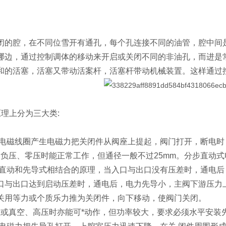
。
闭的腔，在不同位雪开有通孔，每个孔连接不同的油管，腔中间
哪边，通过控制调体的移动来开启或关闭不同的非油孔，而进是
和的活塞，活塞又带动活案杆，活塞杆带动机械装置。这样通过
原理上分为三大类:
，电磁线圈产生电磁力把关闭件从阀座上提起，阀门打开，断电
空、负压、零压时能正常工作，但通径一般不过25mm。分步直动
种直动和先导式相结合的原理，当入口与出口没有压差时，通电
口与出口达到启动压差时，通电后，电力先导小，主阀下游压力
关用等力或个质乐力推为关闭件，向下移动，使阀门关闭。
压差或真空、高压时亦能可*动作，但功率较大，要求必须水平安装