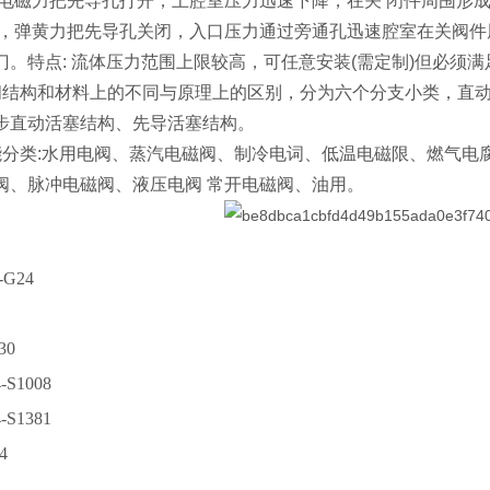
，电磁力把先导孔打开，上腔室压力迅速下降，在关 闭件周围形
时，弹黄力把先导孔关闭，入口压力通过旁通孔迅速腔室在关阀
门。特点: 流体压力范围上限较高，可任意安装(需定制)但必须
阀结构和材料上的不同与原理上的区别，分为六个分支小类，直
步直动活塞结构、先导活塞结构。
能分类:水用电阀、蒸汽电磁阀、制冷电词、低温电磁限、燃气电
阀、脉冲电磁阀、液压电阀 常开电磁阀、油用。
-G24
30
-S1008
-S1381
4