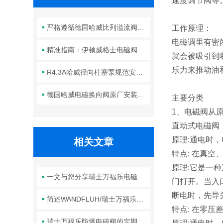
速度调节阀等
严格遵循德国哈威比列溢流阀标准化装配方法保障液压系统压力调控精准可靠
工作原理：
电磁调里有密
精准指南：伊顿威格士电磁阀滑阀正确安装方法全解析
就会被吸引到
乐力来推动油
R4.3A哈威径向柱塞泵规范安装流程与方法详解
德国哈威电磁换向阀原厂安装规范与工程标准
主要分类
1、电磁阀从
直动式电磁阀
原理:通电时
相关文章
特点: 在真
原理:它是一
一文与您分享瑞士万福乐电磁阀的正确安装步骤
门打开。当入
断电时，先导
简述WANDFLUH/瑞士万福乐防爆电磁阀的常见问题相应解决方法
特点: 在零
瑞士万福乐防爆电磁阀的定期维护保养方法详细介绍