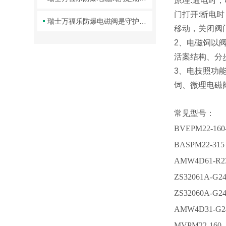
原理:通电时
门打开:断电
瑞士万福乐防爆电磁阀是守护工业安全的重要一环
移动，关闭阀
2、电磁饲以
活案结构、分
3、电技照功
饲、微理电磁
常见型号：
BVEPM22-160
BASPM22-315
AMW4D61-R2
ZS32061A-G24
ZS32060A-G24
AMW4D31-G2
MVPM22-160