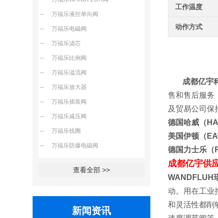
工作温度
万福乐液控单向阀
动作方式
万福乐电磁阀
万福乐滤芯
万福乐比例阀
万福乐溢流阀
成都亿宇科
万福乐放大器
售和售后服务
万福乐插装阀
及贸易公司
万福乐减压阀
德国哈威（H
万福乐线圈
美国伊顿（E
万福乐防爆电磁阀
德国力士乐（R
成都亿宇供
查看全部 >>
WANDFLU
动。用在工业
和灵活性都削
新闻资讯