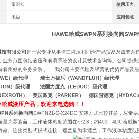
常温℃
使用压力
电磁
应用领域
HAWE哈威SWPN系列换向阀
SWPN
科技有限公司
是一家专业从事进口液压和润滑产品贸易及成套系
，业务范围包括液压和润滑系统的设计及技术咨询等。公司提供
持着良好的业务关系 。
我公司主要代理及经营的优势产品及
AWE）级代理 瑞士万福乐（WANDFLUH）级代理
ATON）级代理 法国力度克（LEDUC）级代理
EXROTH） 美国派克（PARKER） 德国贺德克（HYDAC
应哈威液压产品，欢迎来电选购！！
WPN系列换向阀
SWPN21-G-X24DC 安装方式比较任意，
盖量为零遮盖，工作液体粘度范围在小2.8；约400。4DC哈
寿命。连接类型式板式连接，遮盖量为零遮盖，工作液体粘度范围