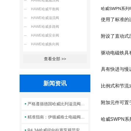
HAWE哈威减压阀
哈威SWPN系
HAWE哈威平衡阀
HAWE哈威溢流阀
使用了标准的
HAWE哈威多路阀
HAWE哈威安全阀
附设了直动式
HAWE哈威换向阀
驱动电磁铁具
查看全部 >>
具有快进与慢
新闻资讯
比例式和节流
附加元件可置
严格遵循德国哈威比列溢流阀标准化装配方法保障液压系统压力调控精准可靠
精准指南：伊顿威格士电磁阀滑阀正确安装方法全解析
哈威SWPN
R4.3A哈威径向柱塞泵规范安装流程与方法详解