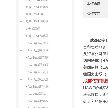
工作温度
哈威HAWE齿轮泵
动作方式
哈威HAWE阀
哈威HAWE防爆阀
比例溢流阀
哈威HAWE编码器
成都亿宇
HAWE哈威电磁阀
售和售后服务
HAWE哈威单向阀
及贸易公司保
HAWE哈威蓄能器
德国哈威（H
HAWE哈威手动泵
美国伊顿（E
HAWE哈威节流阀
德国力士乐（R
HAWE哈威放大器
成都亿宇供
HAWE哈威继电器
HAWE哈威S
HAWE哈威泵站
板式连接，遮
HAWE哈威柱塞泵
延长它的使用