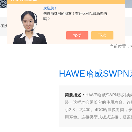
欢迎您！
来自局域网的朋友！有什么可以帮助您的
吗？
公司是德国哈威、丹麦丹佛斯、瑞士万福乐、法国力度克等液压品牌的代理商，同时还经销：德国力士乐、贺德克、凯特克，美国派克、穆格、伊顿威格士、太阳、海德福斯，意大利阿托斯、马祖奇、迪普马等产品。
当前位置：
HAWE哈威SWP
简要描述：
HAWE哈威SWPN系列换
装，这样才会延长它的使用寿命。连
小2.8；约400。4DC哈威换向
用寿命。连接类型式板式连接，遮盖量