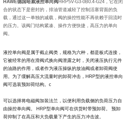
HAWE德国哈威液控单向阀
HRP5V-G3-0B0.4-G24，它在闭
合的状态下是密封的，排油管道减轻了控制活塞背面的负
载，通过这一单独的减载，阀的操控性能不再依赖于回流时
的压力。该阀门结构紧凑、操作方便快捷，高压力的单向
阀。
液控单向阀是属于截止阀类，规格为六种，都是板式连接，
它被经常的用在滑阀式换向阀泄露之时，关闭液压执行元件
的油路的作用，或者作为液压操纵的放油阀或者卸荷阀使
用。为了缓解高压大流量时的卸荷冲击，HRP型的液控单向
阀可选装预卸荷结构。c
可以选择将电磁阀加装法兰，以便利用负载侧的负荷压力自
由操控单向阀。 HRP型单向阀可在供货时带预卸荷。 预卸
荷抑制了在高压和大负载量下产生的压力冲击波。