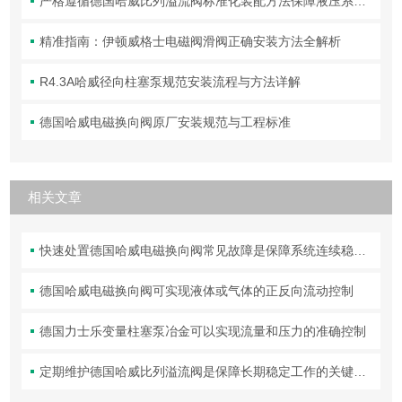
严格遵循德国哈威比列溢流阀标准化装配方法保障液压系统压力调控精准可靠
精准指南：伊顿威格士电磁阀滑阀正确安装方法全解析
R4.3A哈威径向柱塞泵规范安装流程与方法详解
德国哈威电磁换向阀原厂安装规范与工程标准
相关文章
快速处置德国哈威电磁换向阀常见故障是保障系统连续稳定运行的关键
德国哈威电磁换向阀可实现液体或气体的正反向流动控制
德国力士乐变量柱塞泵冶金可以实现流量和压力的准确控制
定期维护德国哈威比列溢流阀是保障长期稳定工作的关键举措