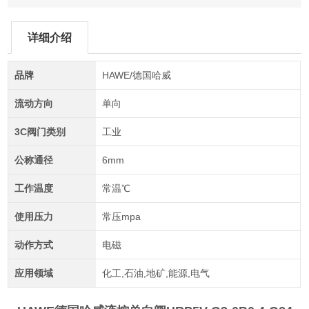
详细介绍
品牌
HAWE/德国哈威
流动方向
单向
3C阀门类别
工业
公称通径
6mm
工作温度
常温℃
使用压力
常压mpa
动作方式
电磁
应用领域
化工,石油,地矿,能源,电气