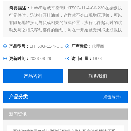
简要描述：
HAWE哈威平衡阀LHT50G-11-4-C6-230在操纵执
行元件时，迅速打开排油侧，这样就不会出现增压现象，可以
有阻尼地转换到与负载相关的节流位置，执行元件起动时的跳
动及与之相关移动部件的颤动，均在一开始就受到抑止或很快
就消除。该动作状态是通过阀内部控制油路上与旁通单向阀有
关的可调节流实现的。节流作用在一定的范围内有变化并可与
产品型号：
LHT50G-11-4-C6-230
厂商性质：
代理商
具体的要求相匹配。
更新时间：
2023-08-29
访 问 量：
1978
产品咨询
联系我们
产品分类
点击展开+
新闻资讯