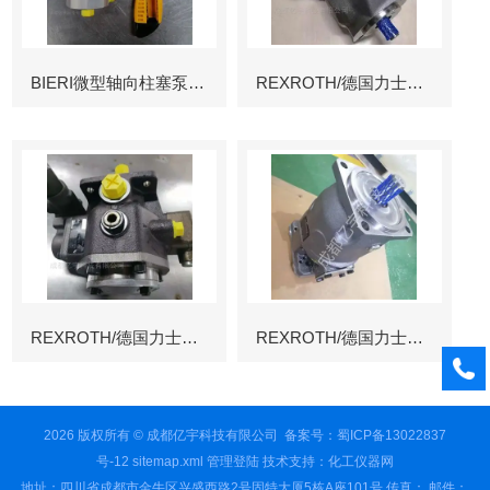
BIERI微型轴向柱塞泵AKP
REXROTH/德国力士乐叶片泵
REXROTH/德国力士乐叶片泵
REXROTH/德国力士乐变量柱塞泵冶金
2026 版权所有 © 成都亿宇科技有限公司
备案号：蜀ICP备13022837
号-12
sitemap.xml
管理登陆
技术支持：
化工仪器网
地址：四川省成都市金牛区兴盛西路2号固特大厦5栋A座101号 传真： 邮件：