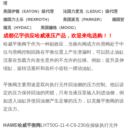
理
美国伊顿（EATON）级代理 法国力度克（LEDUC）级代理
德国力士乐（REXROTH） 美国派克（PARKER） 德国贺
德克（HYDAC） 美国穆格（MOOG）
成都亿宇供应哈威液压产品，欢迎来电选购！！
哈威平衡阀
于
作为一种副效应，当换向阀或方向滑阀处于中
位与滑阀控制回路在平衡位置上产生泄漏时，可以防止油缸
活塞在负载方向发生意外的不允许的位移。例如；提升及伸
缩缸，旋转活塞杆和齿杆小齿轮一摆动油缸。
平衡阀主要用途是双向执行元件回油侧的压力控制。他以设
定的压力保持回油的闭锁，只有当液压泵输入到进油侧，例
如进入油缸并使回油侧产生足够的压力，以克服平衡阀的设
定压力。
HAWE哈威平衡阀
LHT50G-11-4-C6-230在操纵执行元件