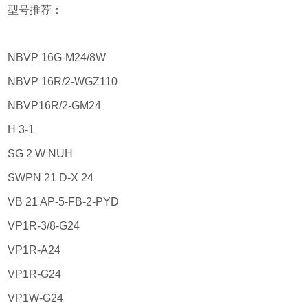
型号推荐：
NBVP 16G-M24/8W
NBVP 16R/2-WGZ110
NBVP16R/2-GM24
H 3-1
SG 2 W NUH
SWPN 21 D-X 24
VB 21 AP-5-FB-2-PYD
VP1R-3/8-G24
VP1R-A24
VP1R-G24
VP1W-G24