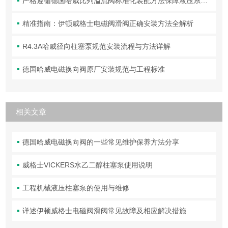
严格遵循德国哈威比列溢流阀标准化装配方法保障液压系统压力调控精准可靠
精准指南：伊顿威格士电磁阀滑阀正确安装方法全解析
R4.3A哈威径向柱塞泵规范安装流程与方法详解
德国哈威电磁换向阀原厂安装规范与工程标准
相关文章
德国哈威电磁换向阀的一些常见维护保养方法分享
威格士VICKERS水乙二醇柱塞泵使用说明
工程机械液压柱塞泵的使用与维修
详述伊顿威格士电磁阀滑阀常见故障及相应解决措施