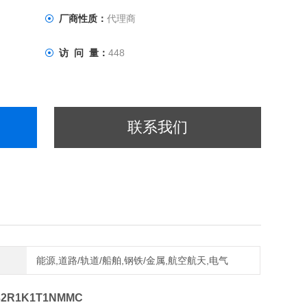
厂商性质：
代理商
访 问 量：
448
联系我们
能源,道路/轨道/船舶,钢铁/金属,航空航天,电气
2R1K1T1NMMC