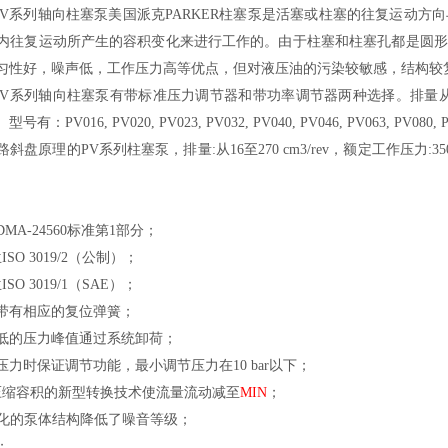
V
系列轴向柱塞泵美国派克
PARKER
柱塞泵是活塞或柱塞的往复运动方向
内往复运动所产生的容积变化来进行工作的。由于柱塞和柱塞孔都是圆形
匀性好，噪声低，工作压力高等优点，但对液压油的污染较敏感，结构较
PV
系列轴向柱塞泵有带标准压力调节器和带功率调节器两种选择。排量
。型号有：
PV016, PV020, PV023, PV032, PV040, PV046, PV063, PV080, 
路斜盘原理的
PV
系列柱塞泵，排量
:
从
16
至
270 cm3/rev
，额定工作压力
:35
。
MA-24560
标准第
1
部分；
兰
ISO 3019/2
（公制）；
兰
ISO 3019/1
（
SAE
）；
带有相应的复位弹簧；
低的压力峰值通过系统卸荷；
压力时保证调节功能，最小调节压力在
10 bar
以下；
压缩容积的新型转换技术使流量流动减至
MIN
；
化的泵体结构降低了噪音等级；
；