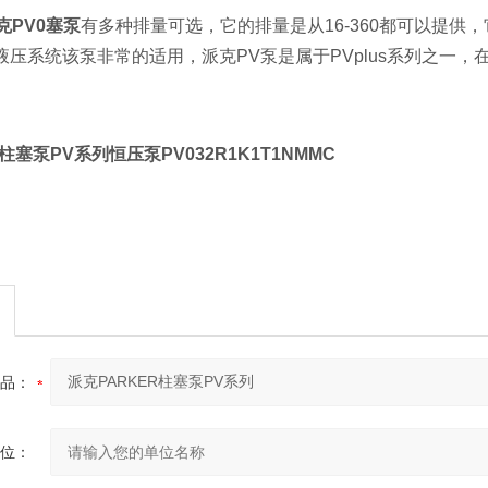
派克PV0塞泵
有多种排量可选，它的排量是从
16
-
360都可以提供，
液压系统该泵非常的适用，派克PV泵是属于PVplus系列之一
R柱塞泵PV系列
恒压泵PV032R1K1T1NMMC
品：
位：