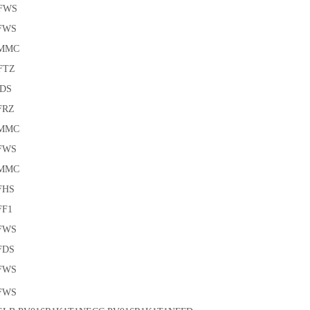
FWS
FWS
NMMC
FTZ
FDS
FRZ
NMMC
FWS
NMMC
FHS
FF1
FWS
FDS
FWS
FWS