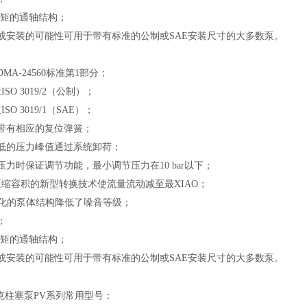
扭矩的通轴结构；
或安装的可能性可用于带有标准的公制或
SAE
安装尺寸的大多数泵。
MA-24560
标准第
1
部分；
兰
ISO 3019/2
（公制）；
兰
ISO 3019/1
（
SAE
）；
带有相应的复位弹簧；
低的压力峰值通过系统卸荷；
压力时保证调节功能，最小调节压力在
10 bar
以下；
压缩容积的新型转换技术使流量流动减至最
XIAO
；
化的泵体结构降低了噪音等级；
；
扭矩的通轴结构；
或安装的可能性可用于带有标准的公制或
SAE
安装尺寸的大多数泵。
克柱塞泵
PV
系列常用型号：