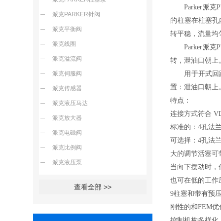
Parker
派克
P
派克PARKER针阀
的柱塞在柱塞孔
派克平衡阀
转平稳，流量均
派克线圈
Parker
派克
派克溢流阀
转，泄油口朝上
派克伺服阀
用于开式回
置：泄油口朝上
派克传感器
特点：
派克液压马达
连接方式符合
VD
派克放大器
标准的：
4
孔法
派克电磁阀
可选择：
4
孔法
派克比例阀
大的调节活塞可
派克液压泵
当向下摆动时，
也可在低的工作
查看全部 >>
9
柱塞和带有预
刚性的和
FEM
优
控制机构多样化