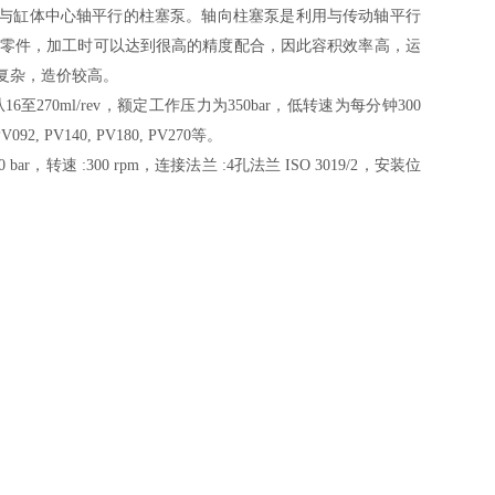
与缸体中心轴平行的柱塞泵。轴向柱塞泵是利用与传动轴平行
零件，加工时可以达到很高的精度配合，因此容积效率高，运
复杂，造价较高。
从
16
至
270ml/rev
，额定工作压力为
350bar
，低转速为每分钟
300
PV092, PV140, PV180, PV270
等。
0 bar
，转速
:300 rpm
，连接法兰
:4
孔法兰
ISO 3019/2
，安装位