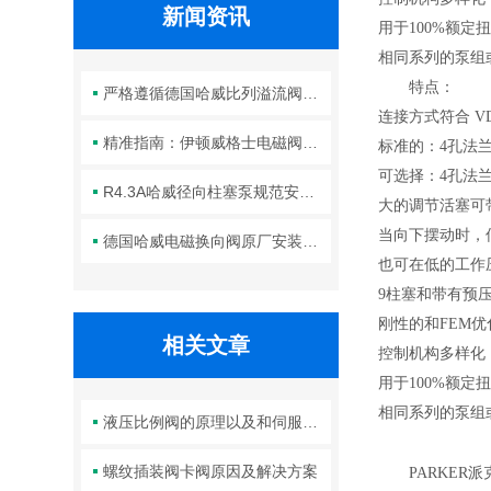
新闻资讯
用于
100%
额定
相同系列的泵组
特点：
严格遵循德国哈威比列溢流阀标准化装配方法保障液压系统压力调控精准可靠
连接方式符合
VD
精准指南：伊顿威格士电磁阀滑阀正确安装方法全解析
标准的：
4
孔法
可选择：
4
孔法
R4.3A哈威径向柱塞泵规范安装流程与方法详解
大的调节活塞可
当向下摆动时，
德国哈威电磁换向阀原厂安装规范与工程标准
也可在低的工作
9
柱塞和带有预
刚性的和
FEM
优
相关文章
控制机构多样化
用于
100%
额定
相同系列的泵组
液压比例阀的原理以及和伺服阀的区别
螺纹插装阀卡阀原因及解决方案
PARKER
派