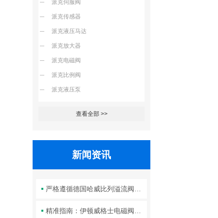
派克伺服阀
派克传感器
派克液压马达
派克放大器
派克电磁阀
派克比例阀
派克液压泵
查看全部 >>
新闻资讯
严格遵循德国哈威比列溢流阀标准化装配方法保障液压系统压力调控精准可靠
精准指南：伊顿威格士电磁阀滑阀正确安装方法全解析