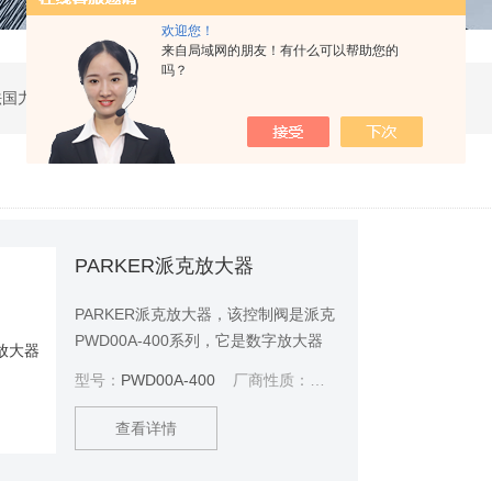
欢迎您！
来自局域网的朋友！有什么可以帮助您的
吗？
公司是德国哈威、丹麦丹佛斯、瑞士万福乐、法国力度克等液压品牌的代理商，同时还经销：德国力士乐、贺德克、凯特克，美国派克、穆格、伊顿威格士、太阳、海德福斯，意大利阿托斯、马祖奇、迪普马等产品。
PARKER派克放大器
PARKER派克放大器，该控制阀是派克
PWD00A-400系列，它是数字放大器
模块结合了无位置传感器的比例方向控
型号：
PWD00A-400
厂商性质：
代理商
制阀，实现其功能的良好运行。它在工
业以及机床上都可适用。
查看详情