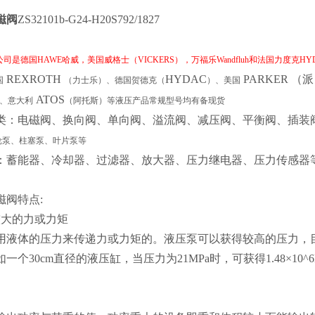
磁阀
ZS32101b-G24-H20S792/1827
是德国HAWE哈威，美国威格士（VICKERS），万福乐Wandfluh和法国力度克HYD
REXROTH
HYDAC
PARKER
（派
国
（力士乐）、德国贺德克（
）、美国
ATOS
、意大利
（阿托斯）等液压产品常规型号均有备现货
类：电磁阀、换向阀、单向阀、溢流阀、减压阀、平衡阀、插装
泵、柱塞泵、叶片泵等
能器、冷却器、过滤器、放大器、压力继电器、压力传感器
磁阀特点:
较大的力或力矩
用液体的压力来传递力或力矩的。液压泵可以获得较高的压力，目
一个30cm直径的液压缸，当压力为21MPa时，可获得1.48×