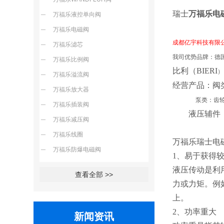
瑞士
万福乐电
万福乐液控单向阀
万福乐电磁阀
成都亿宇科技有限公司
万福乐滤芯
我司优势品牌：德
万福乐比例阀
比利（
BIERI
）
万福乐溢流阀
经营产品：阀
万福乐放大器
泵类：齿轮
万福乐插装阀
液压辅件：蓄
万福乐减压阀
万福乐线圈
万福乐瑞士电
万福乐防爆电磁阀
1、易于获得
液压传动是利
查看全部 >>
力或力矩。例如
上。
2、功率重大
新闻资讯