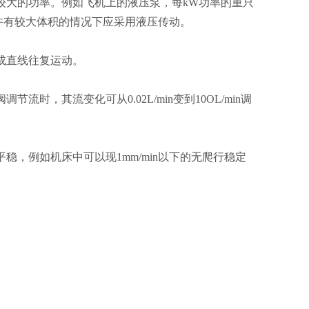
较大的功率。例如飞机上的液压泵，每kW功率的重只
又不允许有较大体积的情况下应采用液压传动。
成直线往复运动。
，其流变化可从0.02L/min变到10OL/min调
，例如机床中可以现1mm/min以下的无爬行稳定