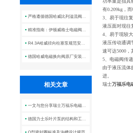
功率重是指其
有0.209k
严格遵循德国哈威比列溢流阀标准化装配方法保障液压系统压力调控精准可靠
3、易于现往
液压面对现往
精准指南：伊顿威格士电磁阀滑阀正确安装方法全解析
4、易于现较
液压传动通调节
R4.3A哈威径向柱塞泵规范安装流程与方法详解
速可达5000
德国哈威电磁换向阀原厂安装规范与工程标准
5、电磁阀传
由于液压流体
进。
相关文章
瑞士
万福乐电
一文与您分享瑞士万福乐电磁阀的正确安装步骤
德国力士乐叶片泵的结构和工作原理
O型密封圈标准及沟槽设计规范