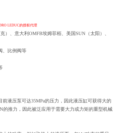
RO LEDUC的授权代理
克）、意大利OMFB埃姆菲栢、美国
SUN
（太阳）、
阀、比例阀等
等
前液压泵可达35MPa的压力，因此液压缸可获得大的
10^6N的推力，因此被泛应用于需要大力或力矩的重型机械