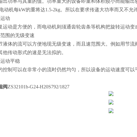
输出功率与其重的值。功率重大的设备即重和体积较小而能输出
g，而电动机每kW的重将达1.5-2kg。所以在要求传递大功率而
复运动
复运动是方便的，而电动机则须通齿轮齿条等机构把旋转运动变
大范围的无级变速
液体的流可以方便地现无级变速，而且速范围大。例如用节流阀调节流时
，其他传动形式的速是无法拟的。
递运动平稳
的控制可以在非常小的流时仍然均匀，所以设备的运动速度可以平稳
磁阀
ZS32101b-G24-H20S792/1827