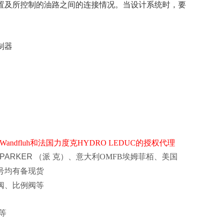
置及所控制的油路之间的连接情况。当设计系统时，要
制器
dfluh和法国力度克HYDRO LEDUC的授权代理
PARKER
（派
克）、意大利OMFB埃姆菲栢、美国
号均有备现货
阀、比例阀等
等