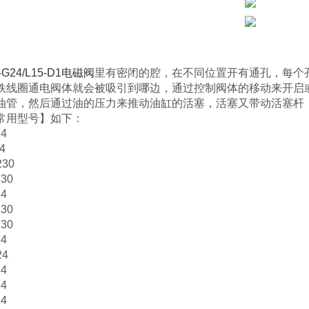
-G24/L15-D1电磁阀
里有密闭的腔，在不同位置开有通孔，每个
铁线圈通电阀体就会被吸引到哪边，通过控制阀体的移动来开启
油管，然后通过油的压力来推动油缸的活塞，活塞又带动活塞杆
常用型号】如下：
24
4
230
230
24
230
230
24
24
24
24
24