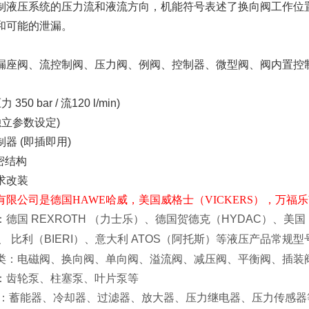
制液压系统的压力流和液流方向，机能符号表述了换向阀工作位
和可能的泄漏。
漏座阀、流控制阀、压力阀、例阀、控制器、微型阀、阀内置控
压力
350 bar /
流
120 l/min)
独立参数设定
)
制器
(
即插即用
)
密结构
求改装
限公司是德国HAWE哈威，美国威格士（VICKERS），万福乐Wan
：德国
REXROTH
（力士乐）、德国贺德克（
HYDAC
）、美国
、
比利（
BIERI
）、意大利
ATOS
（阿托斯）等液压产品常规型
类：电磁阀、换向阀、单向阀、溢流阀、减压阀、平衡阀、插装
泵、柱塞泵、叶片泵等
能器、冷却器、过滤器、放大器、压力继电器、压力传感器