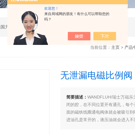
欢迎您！
来自局域网的朋友！有什么可以帮助您的
吗？
公司是德国哈威、丹麦丹佛斯、瑞士万福乐、法国力度克等液压品牌的代理商，同时还经销：德国力士乐、贺德克、凯特克，美国派克、穆格、伊顿威格士、太阳、海德福斯，意大利阿托斯、马祖奇、迪普马等产品。
当前位置：
主页
>
产品
无泄漏电磁比例阀
简要描述：
WANDFLUH/瑞士万福乐
闭的腔，在不同位置开有通孔，每个
面的磁铁线圈通电阀体就会被吸引到
进油孔是常开的，液压油就会进入不
带动活塞杆，活塞杆带动机械装置。