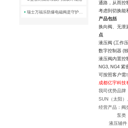
通路，从而控
考虑到切换能
瑞士万福乐防爆电磁阀是守护工业安全的重要一环
产品包括
换向阀、无泄
点
液压阀
(
工作
数字控制器
(
液压阀内置控
NG3, NG4
紧
可按照客户需
成都亿宇科技有
我司优势品牌
SUN
（太阳）
经营产品：阀
泵类：齿轮
液压辅件：蓄