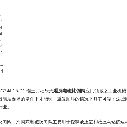
24
24
4
4
24
24
24
2
24
24
-G24/L15-D1 瑞士万福乐
无泄漏电磁比例阀
应用领域之工业机械
器满足要求的条件下才能现。重复顺序的情况下具有可靠；这些
行业。
换向阀，滑阀式电磁换向阀主要用于控制液压缸和液压马达的运