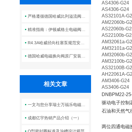
AS4306-G24
AS4306-G24
AS32101A-G
严格遵循德国哈威比列溢流阀标准化装配方法保障液压系统压力调控精准可靠
AM22060b-G
AS22060b-G2
精准指南：伊顿威格士电磁阀滑阀正确安装方法全解析
AS22100b-G2
AM32061a-G
R4.3A哈威径向柱塞泵规范安装流程与方法详解
AM32101a-G
AM32060b-G
德国哈威电磁换向阀原厂安装规范与工程标准
AM32100b-G
AS32100B-G
AH22061A-G
AM3406-G24
相关文章
AS3406-G24
DNBPM22-25
驱动电子控制
一文与您分享瑞士万福乐电磁阀的正确安装步骤
石油和天然气
成都亿宇热销产品介绍（一）
两位四通电磁
O型密封圈标准及沟槽设计规范