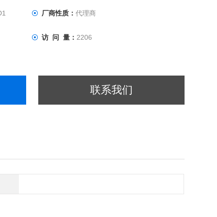
D1
厂商性质：
代理商
访 问 量：
2206
联系我们