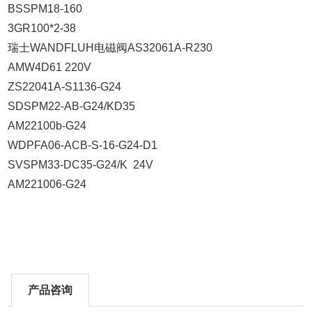
BSSPM18-160
3GR100*2-38
瑞士WANDFLUH电磁阀AS32061A-R230
AMW4D61 220V
ZS22041A-S1136-G24
SDSPM22-AB-G24/KD35
AM22100b-G24
WDPFA06-ACB-S-16-G24-D1
SVSPM33-DC35-G24/K 24V
AM221006-G24
产品咨询