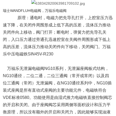
瑞士WANDFLUH电磁阀，万福乐电磁阀
原理：通电时，电磁力把先导孔打开，上腔室压力迅
速下降，在关闭件周围形成上低下高的压差，流体压力推动
关闭件向上移动，阀门打开；断电时，弹簧力把先导孔关
闭，入口压力通过旁通孔迅速腔室在关阀件周围形成下低上
高的压差，流体压力推动关闭件向下移动，关闭阀门。万福
乐中压电磁铁SIN45V-R230
万福乐无泄漏电磁阀NG10系列，无泄漏座阀板式结构，
NG10通径，二位二通，二位三通阀（常开或常闭）以及四
位三通阀（常闭）无泄漏阀，在NG10通径系列中，NG10插
装式座阀是所有直动式座阀的主要功能元件，电磁铁符合
VDE标准0580。功能使用是由湿式推力电磁铁直接控制阀芯
的开启和关闭。由于座阀阀芯采用两侧等面积设计和压力平
衡原理，所以没有额外的开启和关闭力，因此能够实现油液