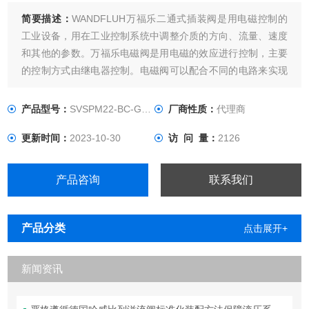
简要描述：
WANDFLUH万福乐二通式插装阀是用电磁控制的
工业设备，用在工业控制系统中调整介质的方向、流量、速度
和其他的参数。万福乐电磁阀是用电磁的效应进行控制，主要
的控制方式由继电器控制。电磁阀可以配合不同的电路来实现
预期的控制，而控制的精度和灵活性都能够保证。万福乐电磁
阀有很多种，不同的电磁阀在控制系统的不同位置发挥作用，
产品型号：
SVSPM22-BC-G24/WD
厂商性质：
代理商
zui常用的是万福乐单向阀、万福乐全阀、万福乐方向控制阀、
更新时间：
2023-10-30
访 问 量：
2126
万福乐速度调节阀等。
产品咨询
联系我们
产品分类
点击展开+
新闻资讯