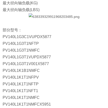
最大径向轴负载(KG)
最大径向轴负载(LBS)
部分型号：
PV140L1G3C1VUPDX5877
PV140L1G3T1NFTP
PV140L1G3T1NMFC
PV140L1G3T1VUPDX5877
PV140L1G3T1V001X5877
PV140L1K1B1NMFC
PV140L1K1T1NFPV
PV140L1K1T1NFTP
PV140L1K1T1NFT1
PV140L1K1T1NMFC
PV140L1K1T1NMFCX5951