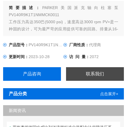
简要描述：
PARKER美国派克轴向柱塞泵
PV140R9K1T1NMMCK0011
工作压力高达350巴(5000 psi)，速度高达3000 rpm PV+是一
种固的设计，可为最严苛的应用提供可靠的回路。排量从16-
360ccm/rev.
PVplus是我们的重型柱塞泵系列，适用于苛刻的工业应用。它
产品型号：
PV140R9K1T1NMMCK0011
厂商性质：
代理商
的排量范围为16-360cc，工作压力可达350 bar.
更新时间：
2023-10-28
访 问 量：
2072
产品咨询
联系我们
产品分类
点击展开+
新闻资讯