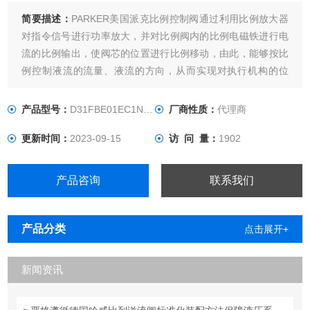
简要描述：
PARKER美国派克比例控制阀通过利用比例放大器
对指令信号进行功率放大，并对比例阀内的比例电磁铁进行电
流的比例输出，使阀芯的位置进行比例移动，由此，能够按比
例控制液流的流量、液流的方向，从而实现对执行机构的位
置、速度的控制。另外，在需要较高的位置和速度精度的场
合，也能够利用对执行器的位移和速度进行检测而构成闭环控
产品型号：
D31FBE01EC1NF00
厂商性质：
代理商
制系统。
更新时间：
2023-09-15
访 问 量：
1902
产品咨询
联系我们
产品分类
点击展开+
新闻资讯