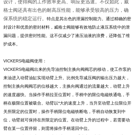
设计，使得阀的工作效率更高、响应更迅速。不仅如此，威
格士阀还具有出色的耐高压性能，能够承受较高的压力，确
保系统的稳定运行。
特点是其出色的泄漏控制能力。通过精确的密
封设计和优质的密封材料，威格士阀能够有效地防止液压系统中的泄
漏问题，提供密封性能。这不仅减少了液压油液的浪费，还降低了维
护成本。
VICKERS电磁阀使用：
VICKERS电磁阀出来的先导油控制主换向阀阀芯的移动，使工作泵的
来油进入动臂油缸实现动臂上升。比例先导减压阀的输出压力越大，
控制主换向阀阀芯的位移越大，主换向阀通过的流量越大，动臂上升
的速度越快。当操作手柄拉至位置时，手柄中的限位电磁铁通电，手
柄在极限位置被吸合。动臂以*大的速度上升，当升至动臂上位限位开
关所限定的位置时，操作手柄限位电磁铁断电，手柄自动恢复到中
位，动臂就可保持在所限定的位置。在动臂上升的过程中，若需要动
臂在某一位置停留，则需将操作手柄退回中位。