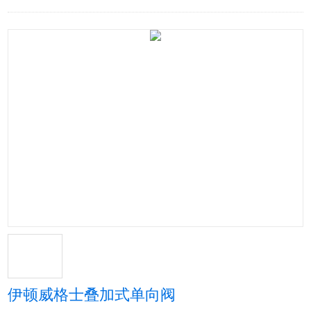
伊顿威格士叠加式单向阀