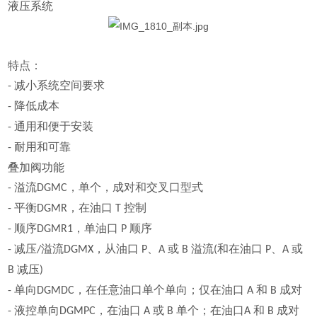
液压系统
特点：
减小系统空间要求
-
降低成本
-
通用和便于安装
-
耐用和可靠
-
叠加阀功能
溢流
，单个，成对和交叉口型式
-
DGMC
平衡
，在油口
控制
-
DGMR
T
顺序
，单油口
顺序
-
DGMR1
P
减压
溢流
，从油口
、
或
溢流
和在油口
、
或
-
/
DGMX
P
A
B
(
P
A
减压
B
)
单向
，在任意油口单个单向；仅在油口
和
成对
-
DGMDC
A
B
液控单向
，在油口
或
单个；在油口
和
成对
-
DGMPC
A
B
A
B