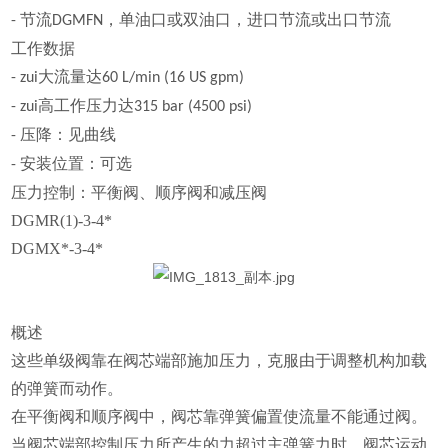
节流
，单油口或双油口，进口节流或出口节流
-
DGMFN
工作数据
大流量达
- zui
60 L/min (16 US gpm)
高工作压力达
- zui
315 bar (4500 psi)
压降：见曲线
-
安装位置：可选
-
压力控制：平衡阀、顺序阀和减压阀
DGMR(1)-3-4*
DGMX*-3-4*
概述
这些单级阀靠在阀芯端部施加压力，克服由于调整机构加载
的弹簧而动作。
在平衡阀和顺序阀中，阀芯靠弹簧偏置使流量不能通过阀。
当阀芯端部控制压力所产生的力超过主弹簧力时，阀芯运动