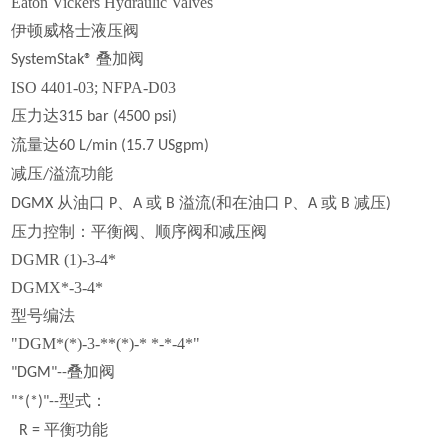
Eaton Vickers Hydraulic Valves
伊顿威格士液压阀
叠加阀
SystemStak®
ISO 4401-03; NFPA-D03
压力达
315 bar (4500 psi)
流量达
60 L/min (15.7 USgpm)
减压
溢流功能
/
从油口
、
或
溢流
和在油口
、
或
减压
DGMX
P
A
B
(
P
A
B
)
压力控制：平衡阀、顺序阀和减压阀
DGMR (1)-3-4*
DGMX*-3-4*
型号编法
"DGM*(*)-3-**(*)-* *-*-4*"
叠加阀
"DGM"--
型式：
"*(*)"--
平衡功能
R =