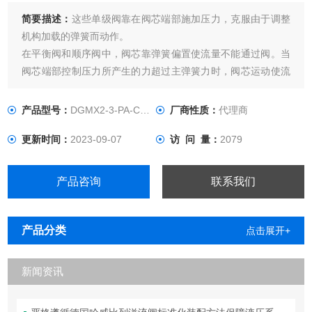
简要描述：
这些单级阀靠在阀芯端部施加压力，克服由于调整
机构加载的弹簧而动作。
在平衡阀和顺序阀中，阀芯靠弹簧偏置使流量不能通过阀。当
阀芯端部控制压力所产生的力超过主弹簧力时，阀芯运动使流
量通过阀。伊顿威格士叠加减压阀
在减压阀中，流道是常开的，在控制压力超过阀的设定值时才
产品型号：
DGMX2-3-PA-CW-B-40
厂商性质：
代理商
关闭。靠溢流功能来防止减压管路中的过高压力。
更新时间：
2023-09-07
访 问 量：
2079
产品咨询
联系我们
产品分类
点击展开+
新闻资讯