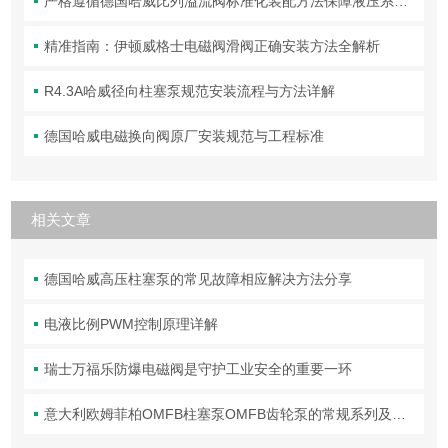
严格遵循德国哈威比列溢流阀标准化装配方法保障液压系统压力调控精准可靠
精准指南：伊顿威格士电磁阀滑阀正确安装方法全解析
R4.3A哈威径向柱塞泵规范安装流程与方法详解
德国哈威电磁换向阀原厂安装规范与工程标准
相关文章
德国哈威高压柱塞泵的常见故障相应解决方法分享
电液比例PWM控制原理详解
瑞士万福乐防爆电磁阀是守护工业安全的重要一环
意大利欧姆菲柏OMFB柱塞泵OMFB齿轮泵的常规系列及应用领域