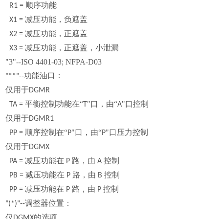
顺序功能
R1 =
减压功能，负遮盖
X1 =
减压功能，正遮盖
X2 =
减压功能，正遮盖，小泄漏
X3 =
"3"--ISO 4401-03; NFPA-D03
功能油口：
"**"--
仅用于
DGMR
平衡控制功能在“
"口，由“
"口控制
TA =
T
A
仅用于
DGMR1
顺序控制在“
"口，由“
"口压力控制
PP =
P
P
仅用于
DGMX
减压功能在
路，由
控制
PA =
P
A
减压功能在
路，由
控制
PB =
P
B
减压功能在
路，由
控制
PP =
P
P
调整器位置：
"(*)"--
仅
的选项
DGMX