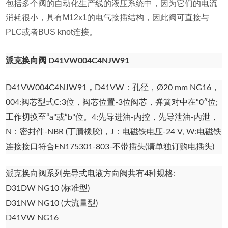
包括多个阀的自动化生产线的液压系统中，因为它们的电流
消耗很小，具有M12x1的电气接插结构，因此阀可直接与
PLC或者BUS knot连接。
派克换向阀
D41VW004C4NJW91
D41VW004C4NJW91
，
D41VW：孔径，Ø20 mm NG16，
004:阀芯型式C:3位，阀芯位置-3位阀芯，弹簧对中在“0″位;
工作切换至“a"或“b"位。4:先导进油-内控，先导泄油-内泄，
N：密封件-NBR (丁腈橡胶)，J：电磁铁电压-24 V, W:电磁铁
连接接口符合EN175301-803-不带插头(请单独订购电插头)
派克换向阀
系列先导式电液方向阀共有4种规格:
D31DW NG10 (标准型)
D31NW NG10 (大流量型)
D41VW NG16