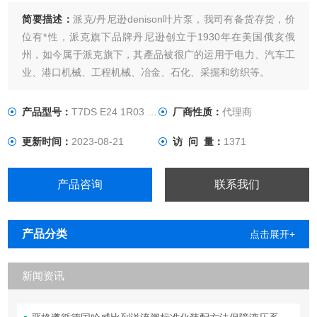
简要描述：
派克/丹尼逊denison叶片泵，我司有备货存货，价
位有*性，派克旗下品牌丹尼逊创立于1930年在美国俄亥俄
州，如今属于派克旗下，其產品被很广的运用于电力、汽车工
业、港口机械、工程机械、冶金、石化、采掘和纺织等。
产品型号：
T7DS E24 1R03 A5MW
厂商性质：
代理商
更新时间：
2023-08-21
访 问 量：
1371
产品咨询
联系我们
产品分类
点击展开+
新闻资讯