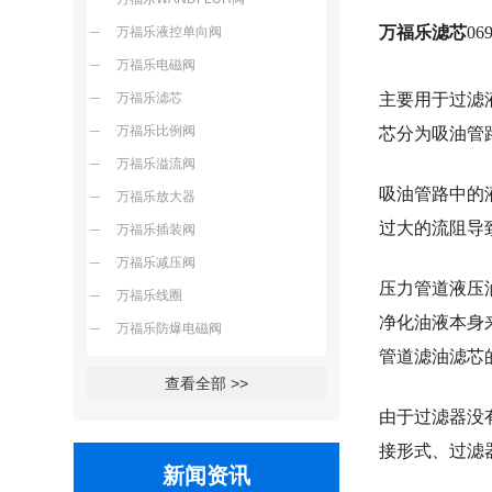
万福乐滤芯
06
万福乐液控单向阀
万福乐电磁阀
万福乐滤芯
主要用于过滤
万福乐比例阀
芯分为吸油管
万福乐溢流阀
吸油管路中的
万福乐放大器
过大的流阻导
万福乐插装阀
万福乐减压阀
压力管道液压
万福乐线圈
净化油液本身
万福乐防爆电磁阀
管道滤油滤芯的
查看全部 >>
由于过滤器没
接形式、过滤
新闻资讯