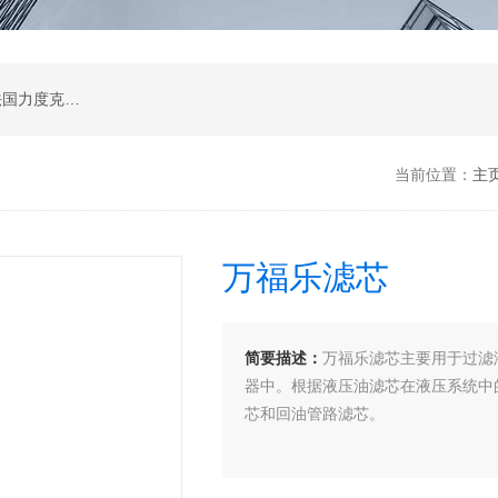
公司是德国哈威、丹麦丹佛斯、瑞士万福乐、法国力度克等液压品牌的代理商，同时还经销：德国力士乐、贺德克、凯特克，美国派克、穆格、伊顿威格士、太阳、海德福斯，意大利阿托斯、马祖奇、迪普马等产品。
当前位置：
主
万福乐滤芯
简要描述：
万福乐滤芯主要用于过滤
器中。根据液压油滤芯在液压系统中
芯和回油管路滤芯。