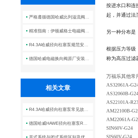
按进水口和连
起，并通过法
严格遵循德国哈威比列溢流阀标准化装配方法保障液压系统压力调控精准可靠
精准指南：伊顿威格士电磁阀滑阀正确安装方法全解析
另一种分布是
R4.3A哈威径向柱塞泵规范安装流程与方法详解
根据压力等级，
称为高压过滤器
德国哈威电磁换向阀原厂安装规范与工程标准
万福乐其他常
AS32061A-G2
相关文章
AS32060B-G2
AS22101A-R2
R4.3A哈威径向柱塞泵常见故障分析与针对性解决方法分享
AM22100B-G2
AM22061A-G2
德国哈威HAWE径向柱塞泵R系列使用说明
SIN60V-G24
SIS60V-G24
开式系统与闭式系统区别及优缺点