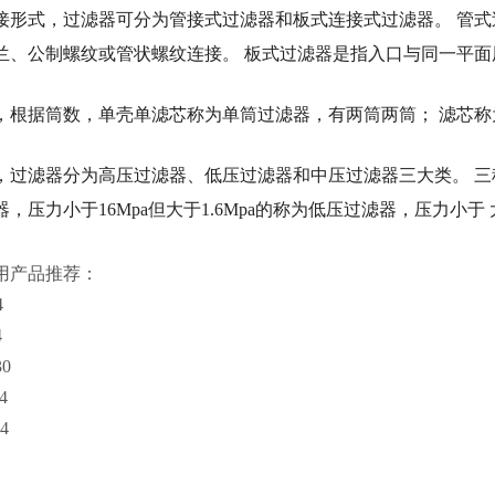
接形式，过滤器可分为管接式过滤器和板式连接式过滤器。 管
兰、公制螺纹或管状螺纹连接。 板式过滤器是指入口与同一平面
，根据筒数，单壳单滤芯称为单筒过滤器，有两筒两筒； 滤芯
过滤器分为高压过滤器、低压过滤器和中压过滤器三大类。 三种过滤器
，压力小于16Mpa但大于1.6Mpa的称为低压过滤器，压力小于 
用产品推荐：
4
4
30
4
4