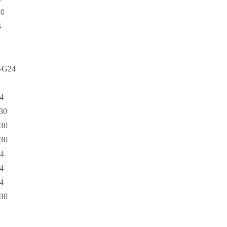
30
4
0
-G24
4
30
30
30
4
4
4
30