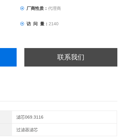
厂商性质：
代理商
访 问 量：
2140
联系我们
滤芯069.3116
过滤器滤芯