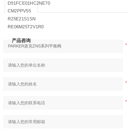
D91FCE01HC2NE70
CM2PPV55
R25E21S1SN
RE06M25T2V1R0
产品咨询