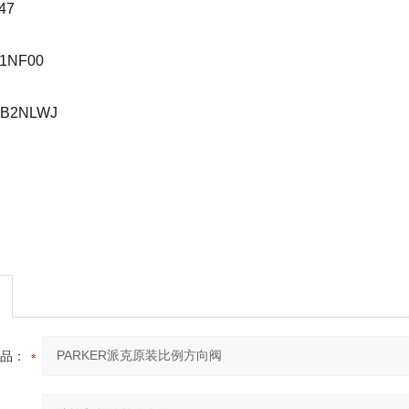
47
1NF00
9B2NLWJ
品：