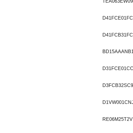
TEA063EW0
D41FCE01FC
D41FCB31FC
BD15AAANB
D31FCE01C
D3FCB32SC9
D1VW001CN
RE06M25T2V