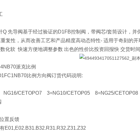
工
计Q 先导阀基于经过验证的D1FB控制阀，带阀芯/套筒设计，并
保高重复性，从而改善工艺和产品精度高动态特性- 适用于奇刻的
行参数化软 快速方便地调整参数 出色的性价比投资回报快 交货时间
BC4NB70派克比例
O1FC1NB70比例方向阀订货代码说明:
 NG16/CETOPO7 3=NG10/CETOP05 8=NG25/CETOP08 
阀
带位置反馈
01,E02.B31.B32.R31.R32.Z31.Z32