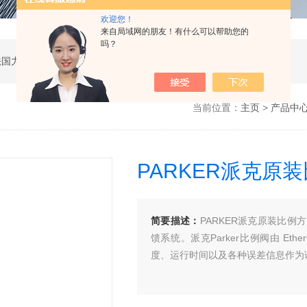
欢迎您！
来自局域网的朋友！有什么可以帮助您的
吗？
公司是德国哈威、丹麦丹佛斯、瑞士万福乐、法国力度克等液压品牌的代理商，同时还经销：德国力士乐、贺德克、凯特克，美国派克、穆格、伊顿威格士、太阳、海德福斯，意大利阿托斯、马祖奇、迪普马等产品。
当前位置：
主页
>
产品中
PARKER派克原
简要描述：
PARKER派克原装比例方
馈系统。派克Parker比例阀由 E
度、运行时间以及各种误差信息作为