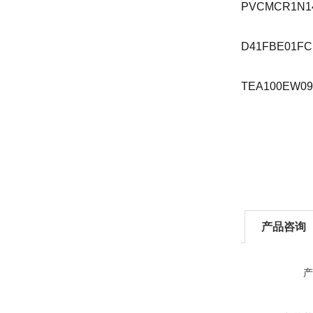
PVCMCR1N1
D41FBE01FC
TEA100EW0
产品咨询
产