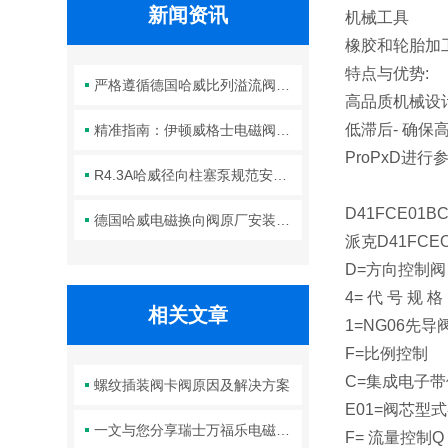
新闻资讯
机械工具
橡胶和轮胎加
特点与优势:
严格遵循德国哈威比列溢流阀标准化装配方法保障液压系统压力调控精准可靠
高品质机械设
低滞后- 确
精准指南：伊顿威格士电磁阀滑阀正确安装方法全解析
ProPxD进
R4.3A哈威径向柱塞泵规范安装流程与方法详解
D41FCE01
德国哈威电磁换向阀原厂安装规范与工程标准
派克D41FCE
D=方向控制阀
4= 代 号 规 格
相关文章
1=NG06先导
F=比例控制
C=集成电子
螺纹插装阀卡阀原因及解决方案
E01=阀芯型式有E
一文与您分享瑞士万福乐电磁阀的正确安装步骤
F= 流量控制Q