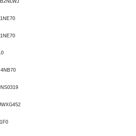
9B2NLWJ
1NE70
1NE70
10
C4NB70
NS0319
JWXG452
1F0