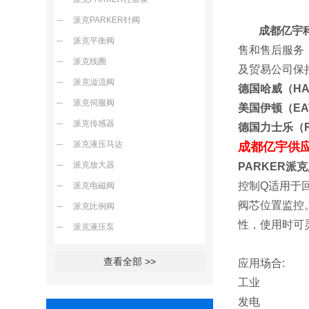
派克PARKER针阀
成都亿宇科
派克平衡阀
售和售后服务
派克线圈
及贸易公司
派克溢流阀
德国哈威（H
派克伺服阀
美国伊顿（E
派克传感器
德国力士乐（R
派克液压马达
成都亿宇供
派克放大器
PARKER派
控制Q适用于
派克电磁阀
阀芯位置监控
派克比例阀
性，使用时可
派克液压泵
查看全部 >>
应用场合:
工业
发电