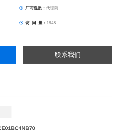
厂商性质：
代理商
访 问 量：
1948
联系我们
CE01BC4NB70