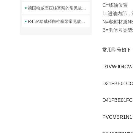
C=线轴位置
德国哈威高压柱塞泵的常见故障相应解决方法分享
1=进油内部，
R4.3A哈威径向柱塞泵常见故障分析与针对性解决方法分享
N=客封材质N
B=电信号类型:
常用型号如下
D1VW004CV
D31FBE01CC
D41FBE01FC
PVCMER1N1