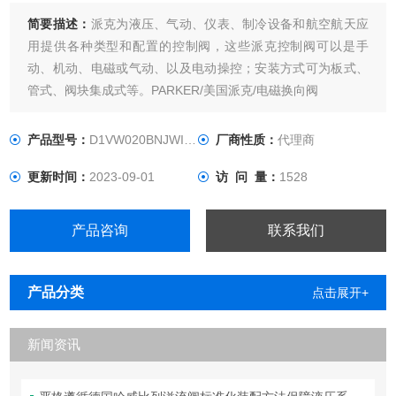
简要描述：
派克为液压、气动、仪表、制冷设备和航空航天应
用提供各种类型和配置的控制阀，这些派克控制阀可以是手
动、机动、电磁或气动、以及电动操控；安装方式可为板式、
管式、阀块集成式等。PARKER/美国派克/电磁换向阀
产品型号：
D1VW020BNJWI5N91
厂商性质：
代理商
更新时间：
2023-09-01
访 问 量：
1528
产品咨询
联系我们
产品分类
点击展开+
新闻资讯