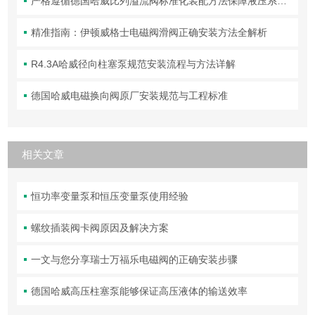
严格遵循德国哈威比列溢流阀标准化装配方法保障液压系统压力调控精准可靠
精准指南：伊顿威格士电磁阀滑阀正确安装方法全解析
R4.3A哈威径向柱塞泵规范安装流程与方法详解
德国哈威电磁换向阀原厂安装规范与工程标准
相关文章
恒功率变量泵和恒压变量泵使用经验
螺纹插装阀卡阀原因及解决方案
一文与您分享瑞士万福乐电磁阀的正确安装步骤
德国哈威高压柱塞泵能够保证高压液体的输送效率