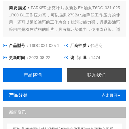
简要描述：
PARKER派克叶片泵新款EH油泵T6DC 031 025
1R00 B1工作压力高，可以达到275Bar,如降低工作压力的使
用，还可以延长油泵的工作寿命！抗污染能力强，丹尼逊油泵
采用的是双唇结构的叶片，具有抗污染能力，使用寿命长。适
应液压介质的粘度范围大，能在低温下启动和高温下运行，能
提供高压力，噪声低，而且容积效率高。
产品型号：
T6DC 031 025 1R00 B1
厂商性质：
代理商
更新时间：
2023-08-22
访 问 量：
1474
产品咨询
联系我们
产品分类
点击展开+
新闻资讯