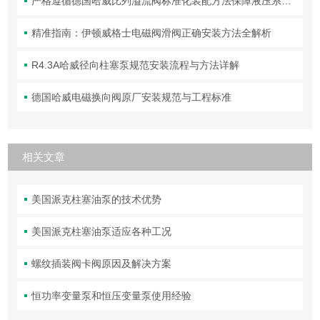
严格遵循德国哈威比列溢流阀标准化装配方法保障液压系统压力调控精准可靠
精准指南：伊顿威格士电磁阀滑阀正确安装方法全解析
R4.3A哈威径向柱塞泵规范安装流程与方法详解
德国哈威电磁换向阀原厂安装规范与工程标准
相关文章
美国派克柱塞油泵的技术优势
美国派克柱塞油泵适应各种工况
螺纹插装阀卡阀原因及解决方案
恒功率变量泵和恒压变量泵使用经验