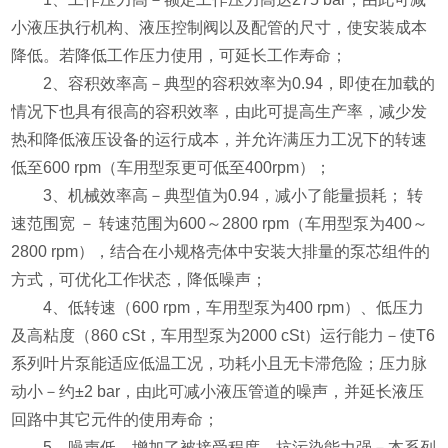
小液压执行机构、液压控制阀以及配管的尺寸，使安装成本
降低。若降低工作压力使用，可延长工作寿命；
2
、容积效率高－典型的容积效率为
0.94
，即使在加载的
情况下也具有很高的容积效率，由此可提高生产率，减少发
热和降低液压设备的运行成本，并允许满压力工况下的转速
低至
600 rpm
（车用型泵更可低至
400rpm
）；
3
、机械效率高－典型值为
0.94
，减小了能量损耗； 转
速范围宽 － 转速范围为
600
～
2800 rpm
（车用型泵为
400
～
2800 rpm
），结合在小规格壳体中安装大排量的泵芯组件的
方式，可优化工作状态，降低噪声；
4
、低转速（
600 rpm
，车用型泵为
400 rpm
）、低压力
及高粘度（
860 cSt
，车用型泵为
2000 cSt
）运行能力－使
T6
系列叶片泵能适应低温工况，功耗小且无卡滞危险；压力脉
动小－约
±2 bar
，由此可减小液压管道的噪声，并延长液压
回路中其它元件的使用寿命；
5
、噪声低，增加了被接受程度。抗污染能力强－本系列