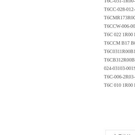
T6C-031-1R00
T6CC-028-012
T6CMR173R0
T6CCW-006-00
T6C 022 1R00
T6CCM B17 B0
T6C0311R00B
T6CB312R00B
024-03103-00
T6C-006-2R03
T6C 010 1R00