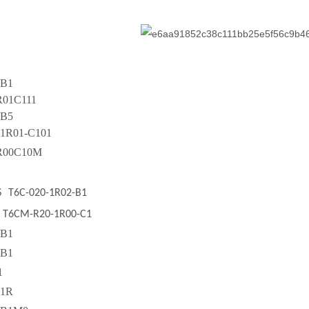
-B1
R01C111
-B5
-1R01-C101
R00C10M
S
T6C-020-1R02-B1
T6CM-R20-1R00-C1
-B1
-B1
1
-1R