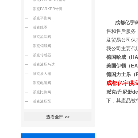
派克PARKER针阀
派克平衡阀
成都亿宇
派克线圈
售和售后服务
派克溢流阀
及贸易
派克伺服阀
我公司主要代
派克传感器
德国哈威（H
派克液压马达
美国伊顿（E
派克放大器
德国力士乐（
成都亿宇供
派克电磁阀
派克/丹尼逊de
派克比例阀
下，其產品被
派克液压泵
查看全部 >>