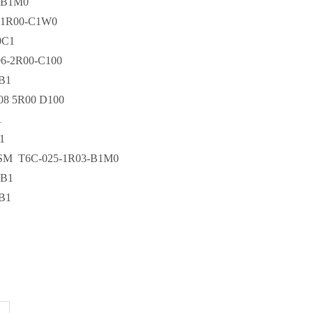
-B1M0
-1R00-C1W0
0C1
6-2R00-C100
 B1
8 5R00 D100
1
1
1SM T6C-025-1R03-B1M0
-B1
 B1