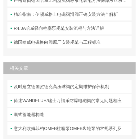
严格遵循德国哈威比列溢流阀标准化装配方法保障液压系统压力调控精准可靠
精准指南：伊顿威格士电磁阀滑阀正确安装方法全解析
R4.3A哈威径向柱塞泵规范安装流程与方法详解
德国哈威电磁换向阀原厂安装规范与工程标准
相关文章
及时建立德国贺德克高压球阀的定期维护保养机制
简述WANDFLUH/瑞士万福乐防爆电磁阀的常见问题相应解决方法
囊式蓄能器构造
意大利欧姆菲柏OMFB柱塞泵OMFB齿轮泵的常规系列及应用领域