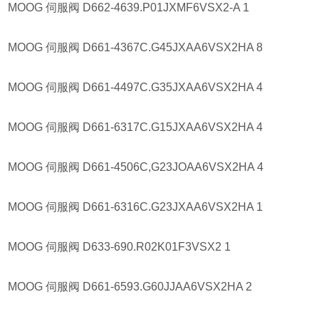
MOOG 伺服阀 D662-4639.P01JXMF6VSX2-A 1
MOOG 伺服阀 D661-4367C.G45JXAA6VSX2HA 8
MOOG 伺服阀 D661-4497C.G35JXAA6VSX2HA 4
MOOG 伺服阀 D661-6317C.G15JXAA6VSX2HA 4
MOOG 伺服阀 D661-4506C,G23JOAA6VSX2HA 4
MOOG 伺服阀 D661-6316C.G23JXAA6VSX2HA 1
MOOG 伺服阀 D633-690.R02K01F3VSX2 1
MOOG 伺服阀 D661-6593.G60JJAA6VSX2HA 2