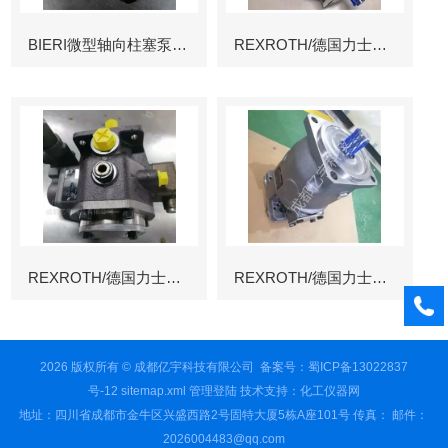
BIERI微型轴向柱塞泵AKP
REXROTH/德国力士乐叶片泵
REXROTH/德国力士乐叶片泵
REXROTH/德国力士乐变量柱塞泵冶金
2026 版权所有 © 成都亿宇科技有限公司
备案号：蜀ICP备13022837
号-12
sitemap.xml
管理登陆
技术支持：
化工仪器网
地址：四川省成都市金牛区兴盛西路2号固特大厦5栋A座101号 传真： 邮件：
2026004483@qq.com