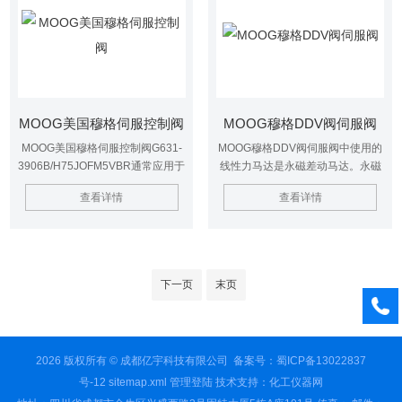
固，使用寿命长，动态响应性能
高，密封材料为氟橡胶。
MOOG美国穆格伺服控制阀
MOOG穆格DDV阀伺服阀
MOOG美国穆格伺服控制阀G631-
MOOG穆格DDV阀伺服阀中使用的
3906B/H75JOFM5VBR通常应用于
线性力马达是永磁差动马达。永磁
精密场合的精密控制设备，而比例
体可以提供磁场所需的一些磁力，
查看详情
查看详情
阀主要用于满足基本控制应用的需
因此这种类型的力矩马达比比例电
求。伺服阀和比例阀的主要区别在
磁铁需要的电流更少。直线力矩马
于中位遮盖量的不同。伺服阀阀芯
达在中立位置产生左右方向的驱动
遮盖量小于行程的3%，而比例阀遮
力，推动阀芯并使其双向位移，驱
盖量为大于或等于3%（参考ISO
动力与阀芯位移与输入电流成正
下一页
末页
5598）。因而，通常伺服阀阀芯在
比。在输出电流的过程中必须克服
经过硬化的阀套内移动，而比例阀
一些由开关叶片和高刚性定心弹簧
的阀芯直接在铸铁阀体内移动
引起的外力。在阀芯复位过程中，
（MOOG的比例阀也具有阀套）。
定心弹簧力和马达输出力将阀芯推
2026 版权所有 © 成都亿宇科技有限公司
备案号：蜀ICP备13022837
回零位，使阀芯不易受油污染。
号-12
sitemap.xml
管理登陆
技术支持：
化工仪器网