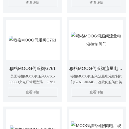
查看详情
查看详情
和五通节流型的流量控制阀。
穆格MOOG伺服阀G761
穆格MOOG伺服阀流量电液控制阀门
美国穆格MOOG伺服阀G761-
穆格MOOG伺服阀流量电液控制阀
3033B火电厂常用型号，G761-
门G761-3034B，这款伺服阀由美
3033B作为电液转换元件和功率放
国穆格公司生产，以其结构简单、
查看详情
查看详情
大元件，能够将微小的电信号变换
性能稳定、操作便捷和寿命长久而
为大功率
受到广泛好评。