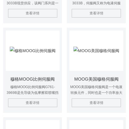
3033B现货供应，该阀门系列是一
3033B，伺服阀又称为电液伺服
种高性能阳极电液伺服阀，具有从
阀，可用于位置控制、速度控制、
查看详情
查看详情
7Mpa额定压力到4L/min到63L/min
加速度控制和力控制。
的额定流量。
穆格MOOG比例伺服阀
MOOG美国穆格伺服阀
穆格MOOG比例伺服阀G761-
MOOG美国穆格伺服阀是一个电液
3969B是先导级为低摩擦双喷嘴挡
转换元件，同时也是一个功率放大
板阀；第五个油口可供单独控制；
元件，可以把小功率的电子输入信
查看详情
查看详情
采用干式力矩马达和两级液压放大
号转换成大功率液压能(流量和压
器结构；安装尺寸为ISO4401标准
力)输出。它将电的部分和液体连接
(外控油口不符合ISO4401标准)。
起来，做到液压放大和电液信号转
前置级为无摩擦副的双喷嘴挡板
换两部分。伺服阀是伺服控制的核
阀，具有阀芯驱动力大，结构坚
心部件。