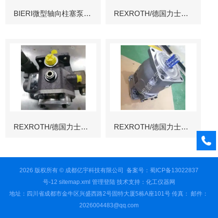
BIERI微型轴向柱塞泵AKP
REXROTH/德国力士乐叶片泵
REXROTH/德国力士乐叶片泵
REXROTH/德国力士乐变量柱塞泵冶金
2026 版权所有 © 成都亿宇科技有限公司
备案号：蜀ICP备13022837
号-12
sitemap.xml
管理登陆
技术支持：
化工仪器网
地址：四川省成都市金牛区兴盛西路2号固特大厦5栋A座101号 传真： 邮件：
2026004483@qq.com