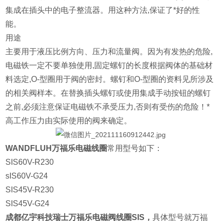
集成在插头中的电子整流器。用这种方法,保证了*好的性
能。
用途
主要用于液压比例方向、压力和流量阀。因为有发热的危险,
电磁铁一定不要单独使用,固定螺钉的长度根据阀体的基础材
料选定,O-型圈用于阀的密封。螺钉和O-型圈的资料见所涉及
的相关阀样本。在替换插头螺钉或使用集成手动按钮的螺钉
之前,必须注意保证电磁铁不承受压力,否则有受伤的危险！*
高工作压力由实际使用的阀来确定。
WANDFLUH万福乐电磁线圈
常用型号如下：
SIS60V-R230
sIS60V-G24
SIS45V-R230
SIS45V-G24
成都亿宇科技瑞士万福乐电磁阀线圈SIS
，
具体型号就万福