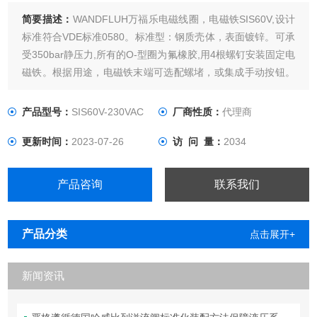
简要描述：
WANDFLUH万福乐电磁线圈，电磁铁SIS60V,设计
标准符合VDE标准0580。标准型：钢质壳体，表面镀锌。可承
受350bar静压力,所有的O-型圈为氟橡胶,用4根螺钉安装固定电
磁铁。根据用途，电磁铁末端可选配螺堵，或集成手动按钮。
插头标准：ISO4400和DIN 43650。
产品型号：
SIS60V-230VAC
厂商性质：
代理商
更新时间：
2023-07-26
访 问 量：
2034
产品咨询
联系我们
产品分类
点击展开+
新闻资讯