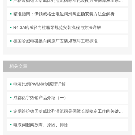
严格遵循德国哈威比列溢流阀标准化装配方法保障液压系统压力调控精准可靠
精准指南：伊顿威格士电磁阀滑阀正确安装方法全解析
R4.3A哈威径向柱塞泵规范安装流程与方法详解
德国哈威电磁换向阀原厂安装规范与工程标准
相关文章
电液比例PWM控制原理详解
成都亿宇热销产品介绍（一）
定期维护德国哈威比列溢流阀是保障长期稳定工作的关键举措
电液伺服阀故障、原因、排除