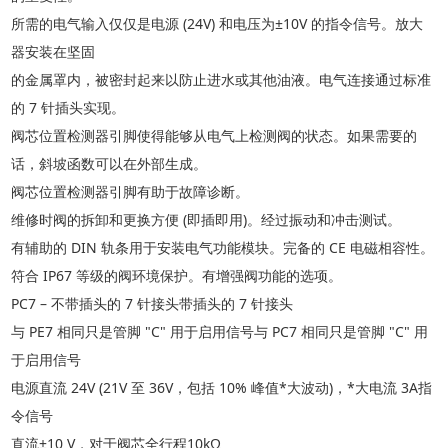
所需的电气输入仅仅是电源
(24V) 和电压为±10V 的指令信号。放大
器安装在坚固
的金属罩内，被密封起来以防止进水或其他油液。电气连接通过标准
的
7 针插头实现。
阀芯位置检测器引脚使得能够从电气上检测阀的状态。如果需要的
话，斜坡函数可以在外部生成。
阀芯位置检测器引脚有助于故障诊断。
维修时阀的拆卸和更换方便
(即插即用)。经过振动和冲击测试。
有辅助的
DIN 轨条用于安装电气功能模块。完备的 CE 电磁相容性。
符合
IP67 等级的阀环境保护。有增强阀功能的选项。
PC7 – 不带插头的 7 针接头带插头的 7 针接头
与
PE7 相同只是管脚 "C" 用于启用信号与 PC7 相同只是管脚 "C" 用
于启用信号
电源直流
24V (21V 至 36V，包括 10% 峰值*大波动)，*大电流 3A指
令信号
直流
±10 V，对于阀芯全行程10kΩ