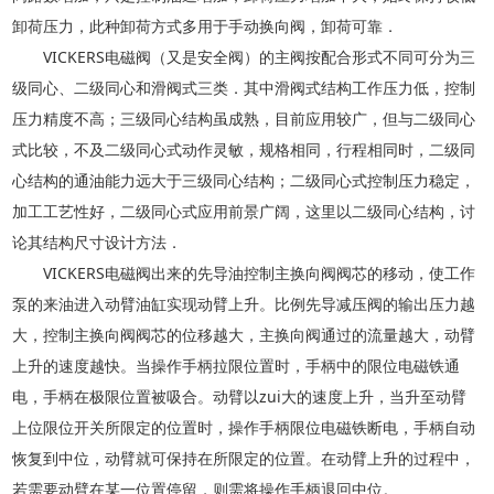
卸荷压力，此种卸荷方式多用于手动换向阀，卸荷可靠．
VICKERS电磁阀（又是安全阀）的主阀按配合形式不同可分为三
级同心、二级同心和滑阀式三类．其中滑阀式结构工作压力低，控制
压力精度不高；三级同心结构虽成熟，目前应用较广，但与二级同心
式比较，不及二级同心式动作灵敏，规格相同，行程相同时，二级同
心结构的通油能力远大于三级同心结构；二级同心式控制压力稳定，
加工工艺性好，二级同心式应用前景广阔，这里以二级同心结构，讨
论其结构尺寸设计方法．
VICKERS电磁阀出来的先导油控制主换向阀阀芯的移动，使工作
泵的来油进入动臂油缸实现动臂上升。比例先导减压阀的输出压力越
大，控制主换向阀阀芯的位移越大，主换向阀通过的流量越大，动臂
上升的速度越快。当操作手柄拉限位置时，手柄中的限位电磁铁通
电，手柄在极限位置被吸合。动臂以zui大的速度上升，当升至动臂
上位限位开关所限定的位置时，操作手柄限位电磁铁断电，手柄自动
恢复到中位，动臂就可保持在所限定的位置。在动臂上升的过程中，
若需要动臂在某一位置停留，则需将操作手柄退回中位。