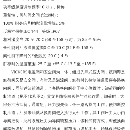
功率级脉度调制频率
10 kHz，标称
重复性，阀与阀之间
(设定时)：
100% 指令信号时的流量增益≤ 5%
反极性保护
IEC 144，等级 IP67
相对湿度当
20 至 70 C (68 至158 F) 时，为 85 至 95%
全性能时油液温度范围
0 C 至 70 C (32 F 至 158 F)
阀性能下降时的
*低温度–20 C (–4 F)
贮存时的温度范围
–25 C 至 +85 C (–13 F 至 +185 F)
VICKERS电磁阀和安全阀为一体，组成先导式压力阀，该阀即是
卸荷阀又是安全阀，有时又是溢流阀．卸荷时其控制油道贯穿各路换
向阀，同前述卸荷油道．当各路换向阀处于中立位置时，卸荷阀的控
制油道（见图1b和图2）贯穿各路换向阀并与油箱连通．卸荷时，大
部分油液卸荷，通道短，压力损失低．任一路阀换向工作，便切断控
制油道，油源来油就从换向阀进入执行元件工作，其工作压力大小由
导阀控制．此时系统压力为导阀调整压力．该种卸荷方式，即使换向
阀路数增加，只是控制油道增加，卸荷压力增加不大，始终保持较低