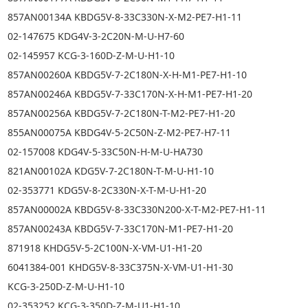
857AN00134A KBDG5V-8-33C330N-X-M2-PE7-H1-11
02-147675 KDG4V-3-2C20N-M-U-H7-60
02-145957 KCG-3-160D-Z-M-U-H1-10
857AN00260A KBDG5V-7-2C180N-X-H-M1-PE7-H1-10
857AN00246A KBDG5V-7-33C170N-X-H-M1-PE7-H1-20
857AN00256A KBDG5V-7-2C180N-T-M2-PE7-H1-20
855AN00075A KBDG4V-5-2C50N-Z-M2-PE7-H7-11
02-157008 KDG4V-5-33C50N-H-M-U-HA730
821AN00102A KDG5V-7-2C180N-T-M-U-H1-10
02-353771 KDG5V-8-2C330N-X-T-M-U-H1-20
857AN00002A KBDG5V-8-33C330N200-X-T-M2-PE7-H1-11
857AN00243A KBDG5V-7-33C170N-M1-PE7-H1-20
871918 KHDG5V-5-2C100N-X-VM-U1-H1-20
6041384-001 KHDG5V-8-33C375N-X-VM-U1-H1-30
KCG-3-250D-Z-M-U-H1-10
02-353252 KCG-3-350D-Z-M-U1-H1-10