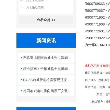
力士乐电磁阀
R900769663 4
力士乐溢流阀
R900770667 4
R900771902 4
查看全部 >>
R900771908 4
R900772601 4
R900773822 4
新闻资讯
力士乐REXRO
严格遵循德国哈威比列溢流阀标准化装配方法保障液压系统压力调控精准可靠
成都亿宇科技有限
精准指南：伊顿威格士电磁阀滑阀正确安装方法全解析
我司优势品牌：德
R4.3A哈威径向柱塞泵规范安装流程与方法详解
利
ATOS
（阿托斯
经营产品：阀类：
德国哈威电磁换向阀原厂安装规范与工程标准
泵类：齿轮
液压辅件
：
蓄