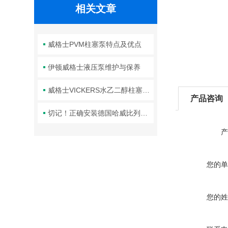
相关文章
威格士PVM柱塞泵特点及优点
伊顿威格士液压泵维护与保养
威格士VICKERS水乙二醇柱塞泵使用说明
产品咨询
切记！正确安装德国哈威比列溢流阀才能提高系统的整体性能
产
您的单
您的姓