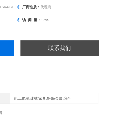
TSK4/B1
厂商性质：
代理商
访 问 量：
1795
联系我们
化工,能源,建材/家具,钢铁/金属,综合
阀