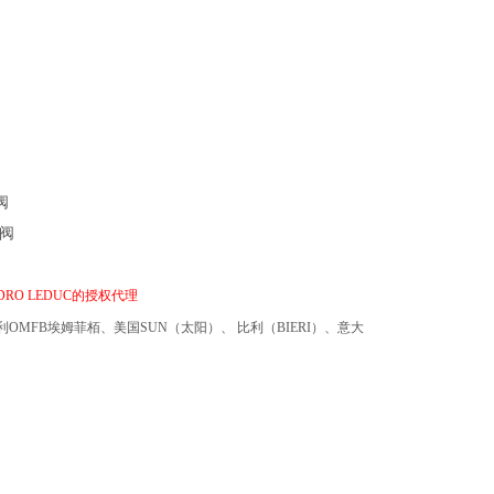
阀
YDRO LEDUC的授权代理
利
OMFB埃姆菲栢
、美国
SUN
（太阳）、
比利（
BIERI
）、意大