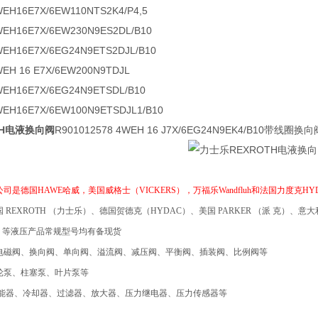
WEH16E7X/6EW110NTS2K4/P4,5
WEH16E7X/6EW230N9ES2DL/B10
WEH16E7X/6EG24N9ETS2DJL/B10
WEH 16 E7X/6EW200N9TDJL
WEH16E7X/6EG24N9ETSDL/B10
WEH16E7X/6EW100N9ETSDJL1/B10
TH电液换向阀
R901012578 4WEH 16 J7X/6EG24N9EK4/B10带线圈换向
公司
是德国
HAWE哈威
，
美国威格士（
VICKERS），
万福乐
Wandfluh和法国力度克H
国
REXROTH
（力士乐）、德国贺德克（
HYDAC
）、美国
PARKER
（派
克）、
意大
）等液压产品常规型号均有备现货
电磁阀、换向阀、单向阀、溢流阀、减压阀、平衡阀、插装阀、比例阀等
泵、柱塞泵、叶片泵等
能器
、
冷却器
、
过滤器
、放大器、压力继电器、压力传感器等