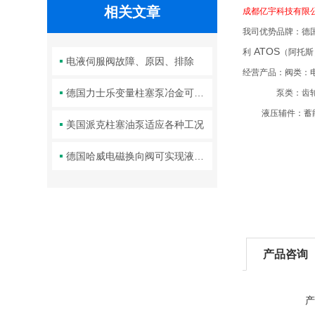
相关文章
成都亿宇科技有限
我司优势品牌：德
ATOS
利
（阿托斯
电液伺服阀故障、原因、排除
经营产品：阀类：
德国力士乐变量柱塞泵冶金可以实现流量和压力的准确控制
泵类：齿轮
液压辅件
：
蓄
美国派克柱塞油泵适应各种工况
德国哈威电磁换向阀可实现液体或气体的正反向流动控制
产品咨询
产