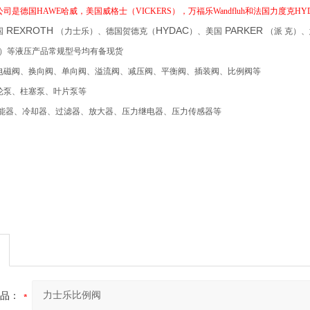
公司
是德国
HAWE哈威
，
美国威格士（
VICKERS），
万福乐
Wandfluh和法国力度克H
REXROTH
HYDAC
PARKER
国
（力士乐）、德国贺德克（
）、美国
（派
克）、
）等液压产品常规型号均有备现货
电磁阀、换向阀、单向阀、溢流阀、减压阀、平衡阀、插装阀、比例阀等
泵、柱塞泵、叶片泵等
能器
、
冷却器
、
过滤器
、放大器、压力继电器、压力传感器等
品：