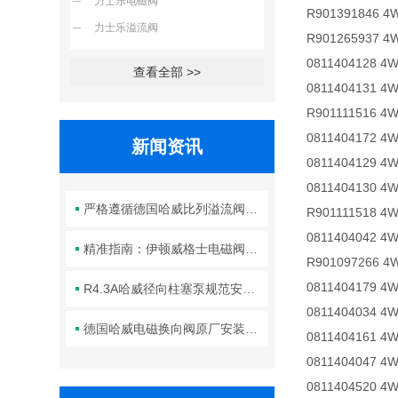
力士乐电磁阀
R901391846 4
力士乐溢流阀
R901265937 4
0811404128 4
查看全部 >>
0811404131 4
R901111516 4
0811404172 4
新闻资讯
0811404129 4
0811404130 4
严格遵循德国哈威比列溢流阀标准化装配方法保障液压系统压力调控精准可靠
R901111518 4
0811404042 4
精准指南：伊顿威格士电磁阀滑阀正确安装方法全解析
R901097266 4
0811404179 4
R4.3A哈威径向柱塞泵规范安装流程与方法详解
0811404034 4
德国哈威电磁换向阀原厂安装规范与工程标准
0811404161 4
0811404047 4
0811404520 4