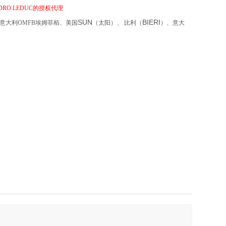
YDRO LEDUC的授权代理
SUN
BIERI
意大利
OMFB埃姆菲栢
、美国
（太阳）、
比利（
）、意大