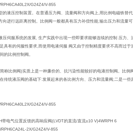
RPH6CA40L2X/G24Z4/V-855
型的液压控制装置。在普通压力阀、流量阀和方向阀上,用比例电磁铁替代
方向进行远距离控制。比例阀一般都具有压力补偿性能,输出压力和流量
液压伺服系统的发展, 生产实践中出现一些即要求能够连续的控制 压力、
足具有的伺服性要求,而使用电液伺服 阀又由于控制精度要求不高而过于浪费
 之间的比例控制阀。
(简称比例阀)实质上是一种廉价的、抗污染性能较好的电液控制阀。比例
,在传统液压阀的基础下:发展起来的各比例方向、压力和流量阀;二是一些
RPH6CA40L2X/G24Z4/V-855
H带电气位置反馈的高响应阀(LVDT的直流/直流±10 V)4WRPH 6
WRPH6CA24L-2X/G24Z4/V-855