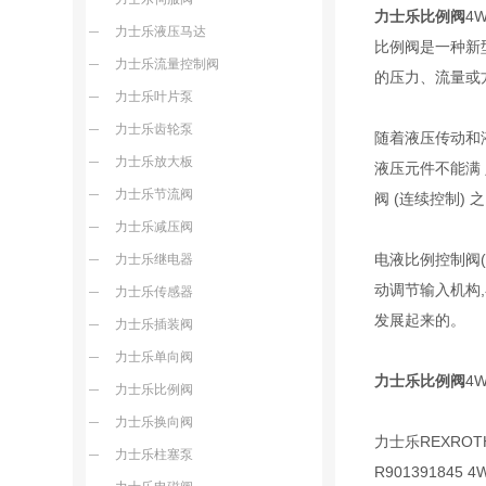
力士乐比例阀
4W
力士乐液压马达
比例阀是一种新
力士乐流量控制阀
的压力、流量或
力士乐叶片泵
力士乐齿轮泵
随着液压传动和
力士乐放大板
液压元件不能满 
力士乐节流阀
阀 (连续控制)
力士乐减压阀
电液比例控制阀
力士乐继电器
动调节输入机构
力士乐传感器
发展起来的。
力士乐插装阀
力士乐单向阀
力士乐比例阀
4W
力士乐比例阀
力士乐换向阀
力士乐REXROT
力士乐柱塞泵
R901391845 4