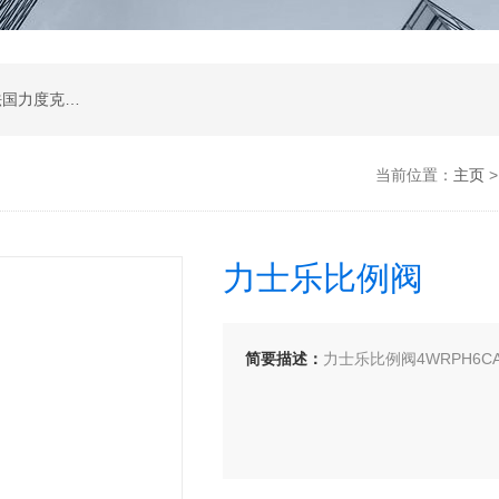
公司是德国哈威、丹麦丹佛斯、瑞士万福乐、法国力度克等液压品牌的代理商，同时还经销：德国力士乐、贺德克、凯特克，美国派克、穆格、伊顿威格士、太阳、海德福斯，意大利阿托斯、马祖奇、迪普马等产品。
当前位置：
主页
力士乐比例阀
简要描述：
力士乐比例阀4WRPH6CA