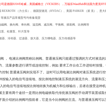
公司
是德国
HAWE哈威
，
美国威格士（
VICKERS），
万福乐
Wandfluh和法国力度克H
国
REXROTH
（力士乐）、德国贺德克（
HYDAC
）、美国
PARKER
（派
克）、
意大
）等液压产品常规型号均有备现货
电磁阀、换向阀、单向阀、溢流阀、减压阀、平衡阀、插装阀、比例阀等
泵、柱塞泵、叶片泵等
能器
、
冷却器
、
过滤器
、放大器、压力继电器、压力传感器等
比例阀 ， 电液比例阀简称比例阀。普通液压阀只能通过预调的方式对液流
力、流量参数进行调节或连续控制，例如.要求工作台在工作进给时按慢
力控制.普通液压阀则实现不了。这时可以用电液比例阀对液压系统进行控
种按输入的电信号连续地、按比例地控制液压系统的液流方向、流量和压
输入的电信号连续地按比例地转换为机械力和位移输出，后者在接受这种机
展主要有两个途径一是用比例电磁铁取代传统液压阀的手动调节装置或取
下面介绍的比例阀均指前者，它是当今比例阀的主流。与普通液压阀可以