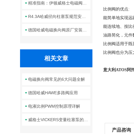
精准指南：伊顿威格士电磁阀滑阀正确安装方法全解析
比例阀的优点:
R4.3A哈威径向柱塞泵规范安装流程与方法详解
能简单地实现远
能连续地、按比
德国哈威电磁换向阀原厂安装规范与工程标准
油路简化，元件
比例阀适用于既
比例阀也分为压
相关文章
意大利ATOS
阿
电磁换向阀常见的6大问题全解
德国哈威HAWE多路阀应用
电液比例PWM控制原理详解
威格士VICKERS变量柱塞泵的常见故障相应解决方法分享
产品咨询