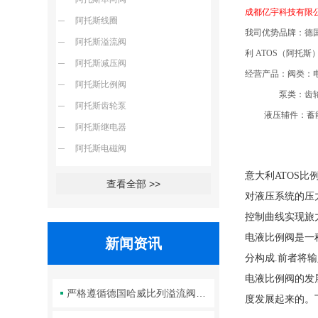
成都亿宇科技有限
阿托斯线圈
我司优势品牌：德
阿托斯溢流阀
利
ATOS
（阿托斯
阿托斯减压阀
经营产品：阀类：
阿托斯比例阀
泵类：齿轮
阿托斯齿轮泵
液压辅件
：
蓄
阿托斯继电器
阿托斯电磁阀
意大利ATOS
查看全部 >>
对液压系统的压
控制曲线实现旅
电液比例阀是一
新闻资讯
分构成.前者将
电液比例阀的发
严格遵循德国哈威比列溢流阀标准化装配方法保障液压系统压力调控精准可靠
度发展起来的。