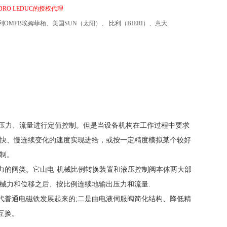
YDRO LEDUC的授权代理
利
OMFB埃姆菲栢
、美国
SUN
（太阳）、
比利（
BIERI
）、意大
的压力、流量进行定值控制。但是当设备机构在工作过程中要求
、快、慢连续变化的速度实现进给，或按一定精度模拟某个较好
制。
力的阀类。它山电-机械比例转换装置和液压控制阀本体两大部
械力和位移之后、按比例连续地输出压力和流量.
代普通电磁铁发展起来的;二是由电液伺服阀简化结构、降低精
互换。