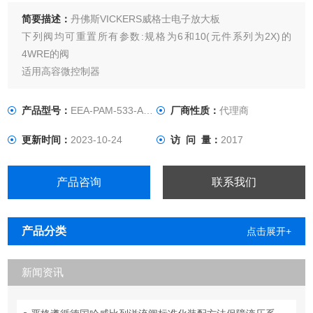
简要描述：
丹佛斯VICKERS威格士电子放大板
下列阀均可重置所有参数:规格为6和10(元件系列为2X)的
4WRE的阀
适用高容微控制器
模拟指令值作为输入电压或电流
对入的指令值进行可变放大和偏移校对
产品型号：
EEA-PAM-533-A-33
厂商性质：
代理商
斜坡发生器
更新时间：
2023-10-24
访 问 量：
2017
可选顺序控制和遮盖补偿
产品咨询
联系我们
产品分类
点击展开+
新闻资讯