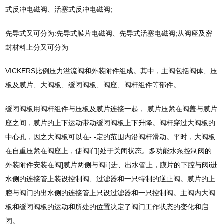
式反冲电磁阀、活塞式反冲电磁阀;
先导式又可分为:先导式膜片电磁阀、先导式活塞电磁阀;从阀座及密
封材料上分又可分为
VICKERS比例压力溢流阀和外装附件组成。其中，主阀包括阀体、压
板及膜片、大阀板、缓闭阀板、阀座、阀杆组件等部件。
缓闭阀板用阀杆组件与压板及膜片连接一起， 膜片压紧在阀盖与膜片
座之间，膜片的上下运动带动缓闭阀板上下升降。阀杆穿过大阀板的
中心孔，因之大阀板可以在- -定的范围内沿阀杆滑动。平时，大阀板
在自重压紧在阀座上，使阀i门]处于关闭状态。多功能水泵控制阀的
外装附件安装在阀]膜片两侧与阀i ]进、出水管上，膜片的下腔与阀i进
水侧的连接管上装设控制阀、过滤器和一只特制的逆止阀。膜片的上
腔与阀门的出水侧的连接管上只设过滤器和一只控制阀。主阀内大阀
板和缓闭阀板的运动和所处的位置决定了阀门工作状态的变化和启
闭。