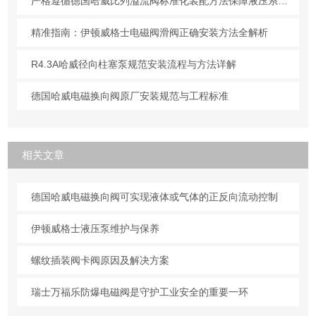
严格遵循德国哈威比列溢流阀标准化装配方法保障液压系统压力调控精准可靠
精准指南：伊顿威格士电磁阀滑阀正确安装方法全解析
R4.3A哈威径向柱塞泵规范安装流程与方法详解
德国哈威电磁换向阀原厂安装规范与工程标准
相关文章
德国哈威电磁换向阀可实现液体或气体的正反向流动控制
伊顿威格士液压泵维护与保养
螺纹插装阀卡阀原因及解决方案
瑞士万福乐防爆电磁阀是守护工业安全的重要一环