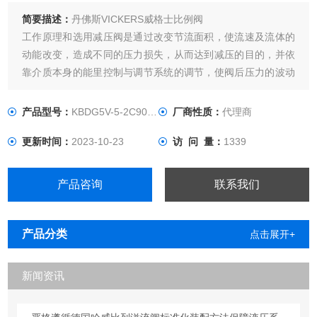
简要描述：
丹佛斯VICKERS威格士比例阀
工作原理和选用减压阀是通过改变节流面积，使流速及流体的
动能改变，造成不同的压力损失，从而达到减压的目的，并依
靠介质本身的能里控制与调节系统的调节，使阀后压力的波动
与弹簧力相平衡，使阀后压力在一定的误差范围内保持恒定的
自动阀门。
产品型号：
KBDG5V-5-2C90N-X-T-M1-PE7
厂商性质：
代理商
更新时间：
2023-10-23
访 问 量：
1339
产品咨询
联系我们
产品分类
点击展开+
新闻资讯