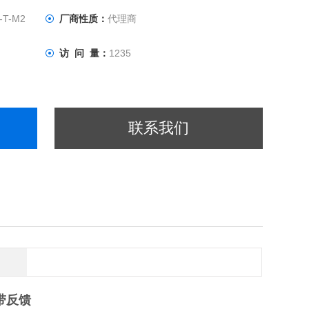
-T-M2
厂商性质：
代理商
访 问 量：
1235
联系我们
带反馈