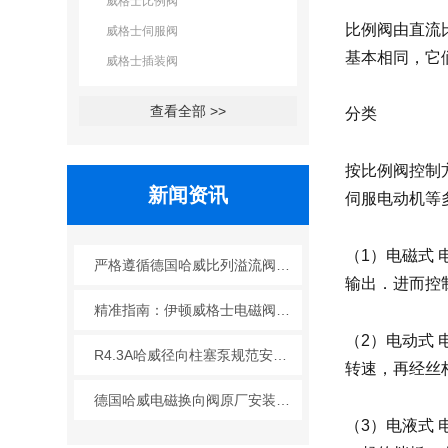
威格士比例阀
比例阀由直流
威格士伺服阀
基本相同，它
威格士插装阀
查看全部 >>
分类
按比例阀控制
新闻资讯
伺服电动机等
（1）电磁式
严格遵循德国哈威比列溢流阀标准化装配方法保障液压系统压力调控精准可靠
输出．进而控
精准指南：伊顿威格士电磁阀滑阀正确安装方法全解析
（2）电动式
R4.3A哈威径向柱塞泵规范安装流程与方法详解
转速，再经丝
德国哈威电磁换向阀原厂安装规范与工程标准
（3）电液式