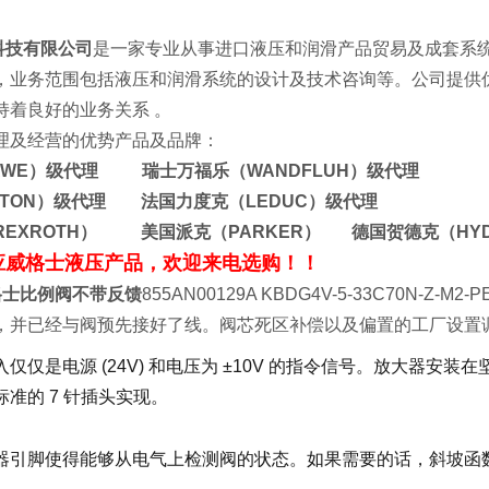
科技有限公司
是一家专业从事进口液压和润滑产品贸易及成套系
，业务范围包括液压和润滑系统的设计及技术咨询等。公司提供
司保持着良好的业务关系 。
理及经营的优势产品及品牌：
AWE）级代理 瑞士万福乐（WANDFLUH）级代理
ATON）级代理 法国力度克（LEDUC）级代理
REXROTH） 美国派克（PARKER） 德国贺德克（HY
应威格士液压产品，欢迎来电选购！！
威格士比例阀不带反馈
855AN00129A KBDG4V-5-33C70N-
，并已经与阀预先接好了线。阀芯死区补偿以及偏置的工厂设置
仅仅是电源 (24V) 和电压为 ±10V 的指令信号。放大器
准的 7 针插头实现。
器引脚使得能够从电气上检测阀的状态。如果需要的话，斜坡函