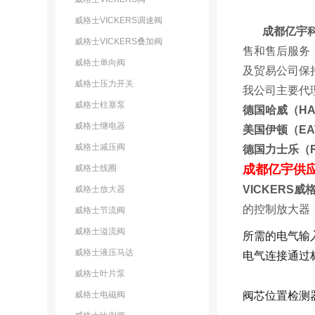
威格士VICKERS调速阀
成都亿宇
威格士VICKERS叠加阀
售和售后服务
威格士单向阀
及贸易公
威格士压力开关
我公司主要代
威格士柱塞泵
德国哈威（H
威格士继电器
美国伊顿（E
威格士减压阀
德国力士乐（
成都亿宇供
威格士线圈
VICKERS
威格士放大器
的控制放大器
威格士节流阀
威格士溢流阀
所需的电气输入
威格士液压马达
电气连接通过标
威格士叶片泵
阀芯位置检测
威格士电磁阀