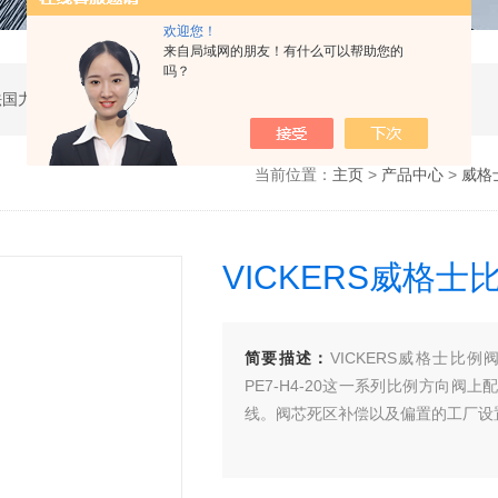
欢迎您！
来自局域网的朋友！有什么可以帮助您的
吗？
公司是德国哈威、丹麦丹佛斯、瑞士万福乐、法国力度克等液压品牌的代理商，同时还经销：德国力士乐、贺德克、凯特克，美国派克、穆格、伊顿威格士、太阳、海德福斯，意大利阿托斯、马祖奇、迪普马等产品。
当前位置：
主页
>
产品中心
>
威格士
VICKERS威格
简要描述：
VICKERS威格士比例阀不带
PE7-H4-20这一系列比例方向
线。阀芯死区补偿以及偏置的工厂设